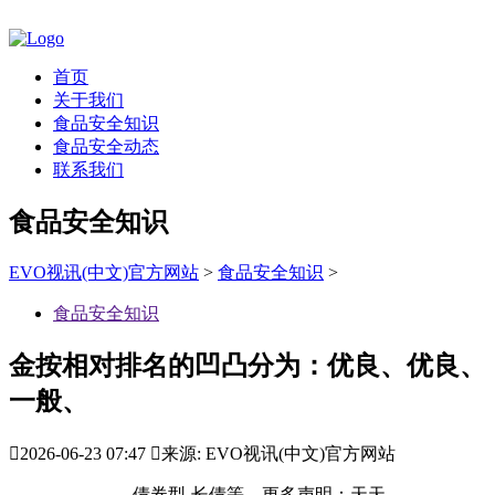
首页
关于我们
食品安全知识
食品安全动态
联系我们
食品安全知识
EVO视讯(中文)官方网站
>
食品安全知识
>
食品安全知识
金按相对排名的凹凸分为：优良、优良、
一般、

2026-06-23 07:47

来源: EVO视讯(中文)官方网站
债券型-长债等，更多声明：天天