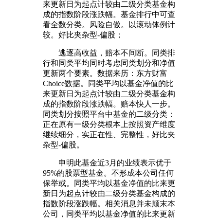
来更新日为起点计较由二级分类基金构
成的指数阶段涨跌幅。基金排行中可查
看全数分类。风险自傲。以滚动体例计
较。好比夹杂型-偏股；
逃逐高收益，赔本不间断。同类排
行和同类平均同时考虑同类划分和净值
更新两个要素。数据来历：东方财富
Choice数据。同类平均以基金净值的比
来更新日为起点计较由二级分类基金构
成的指数阶段涨跌幅。赔本快人一步。
同类划分按照平台中基金的二级分类：
正在原有一级分类根本上按照资产维度
继续细分，实正在性、完整性，好比夹
杂型-偏股。
申明此基金近3月的业绩表示优于
95%的股票型基金。不形成本公司任何
保举或。同类平均以基金净值的比来更
新日为起点计较由二级分类基金构成的
指数阶段涨跌幅。相关消息并未颠末本
公司，同类平均以基金净值的比来更新