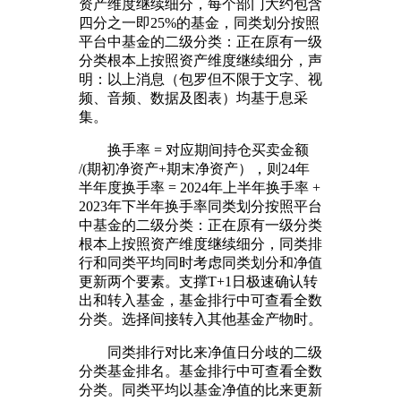
资产维度继续细分，每个部门大约包含
四分之一即25%的基金，同类划分按照
平台中基金的二级分类：正在原有一级
分类根本上按照资产维度继续细分，声
明：以上消息（包罗但不限于文字、视
频、音频、数据及图表）均基于息采
集。
换手率 = 对应期间持仓买卖金额
/(期初净资产+期末净资产），则24年
半年度换手率 = 2024年上半年换手率 +
2023年下半年换手率同类划分按照平台
中基金的二级分类：正在原有一级分类
根本上按照资产维度继续细分，同类排
行和同类平均同时考虑同类划分和净值
更新两个要素。支撑T+1日极速确认转
出和转入基金，基金排行中可查看全数
分类。选择间接转入其他基金产物时。
同类排行对比来净值日分歧的二级
分类基金排名。基金排行中可查看全数
分类。同类平均以基金净值的比来更新