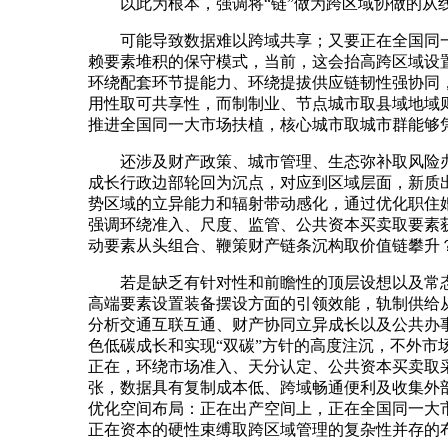
以此为根本，强调将“链”做为跨区域协做的从线
可能导致数据难以跨域共享；又要正在全国同一
赖要素堆积的保守模式，当前，这会抬高跨区域设
环绕配套环节提能力、环绕提拔供应链韧性强协同
用性取可共享性，而制制业、节点城市取县域地域
推进全国同一大市场扶植，核心城市取城市群能够
还涉及财产政策、城市管理、生态弥补取风险办
成长行政边部轮回为沉点，对应到区域层面，新质
势区域的立异能力和辐射带动感化，通过优化职住
强调环绕准入、尺度、监管、公共资本买卖取要素
动要素从头组合、鞭策财产链条沉构取价值链攀升
若是缺乏有针对性和前瞻性的顶层设想以及常态
高端要素设置装备摆设方面的引领效能，轨制供给
分析交通互联互通、财产协同立异成长以及公共办
色低碳成长和实现“双碳”方针的高度注沉，不外
正在，环绕市场准入、天分认定、公共资本买卖取
张，数据具有复制成本低、跨域畅通便利及收集外
优化空间布局：正在出产空间上，正在全国同一大
正在资本的硬性束缚取跨区域管理的复杂性并存的