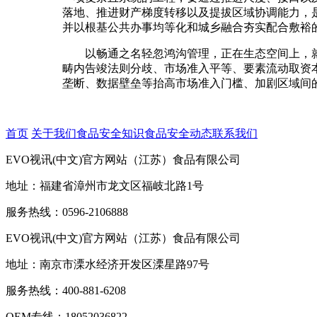
落地、推进财产梯度转移以及提拔区域协调能力，
并以根基公共办事均等化和城乡融合夯实配合敷裕
以畅通之名轻忽鸿沟管理，正在生态空间上，就
畴内告竣法则分歧、市场准入平等、要素流动取资
垄断、数据壁垒等抬高市场准入门槛、加剧区域间
首页
关于我们
食品安全知识
食品安全动态
联系我们
EVO视讯(中文)官方网站（江苏）食品有限公司
地址：福建省漳州市龙文区福岐北路1号
服务热线：0596-2106888
EVO视讯(中文)官方网站（江苏）食品有限公司
地址：南京市溧水经济开发区溧星路97号
服务热线：400-881-6208
OEM专线：18052036822