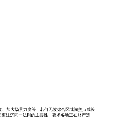
、加大场景力度等，若何无效弥合区域间焦点成长
长更注沉同一法则的主要性，要求各地正在财产选