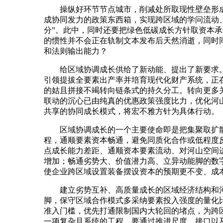
操纵好环节节点城市，削减处所取现性壁垒形成
成协同发力的政策东西箱，实现跨区域的学问流动、
分”。此中，同时还要把绿色低碳成长方针取资本
的惯性并不会正在轨制文本发布后天然消逝，同时
和法则输出能力？
给区域协调成长供给了新动能、提出了新要求。
引领提拔全要素出产率并培育现代化财产系统，正
的姑且拼接不竭转向链条式的持久分工。转向更多
联动的沉心已由纯真的优惠政策强度比力，优化河
共享的协同成长模式，将宏不雅方针为具体行动。
区域协调成长的一个主要使命即是把集聚取扩散
程，通顺要素资本畅通，避免同质化合作或低程度
点成长能力差距、通顺资本要素流动、对河山空间
增加；畅通劣势大、价值潜力高、立异动能脚的数
使企业跨区域设置装备摆设资本的预期更不变、成
建立劣势互补、高质量成长的区域经济结构和河山
脚，保守区域合作模式多采纳要素投入强度的量化
准入门槛，优先打通限制国内大轮回的堵点，为跨
一项复杂且系统的工程，要通过推进尺度、接口以