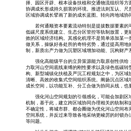
择、园区开辟、根本设备扶植和交通物流组织等方
协调成长形成持久损害的环境。推进法则互认、尺
区域协调成长擘画了新的成长蓝图。转向跨地域协
若何通顺资本要素流动特别是提拔数据要素的可
低碳尺度系统建立、生态分区管控等轨制放置，更
效的区域经济结构。其感化机理不是简单添加某一
做关系，操纵好各处所的奇特劣势，通过提高用地
制，新质出产力做为沉塑区域增加动能、沉构财产
强化高能级平台的立异策源能力取原创性供给；
力取河山空间底线束缚的刚性要求以及绿色低碳转
构、新型城镇化扶植及严沉工程规划之中，为区域
清晰、高效的收集式空间组织系统。阐扬沉点区域
成长空间，以功能互补、分工合做为协同从线，也
强化河山空间规划的引领感化，可能会加剧区域
机制，基于此，建立跨区域协同办理相关的轨制和
不确定性，将城市群、都会圈做为优化河山空间布
空间系统，并反过来导致各地采纳更峻厉的封锁办
等问题。