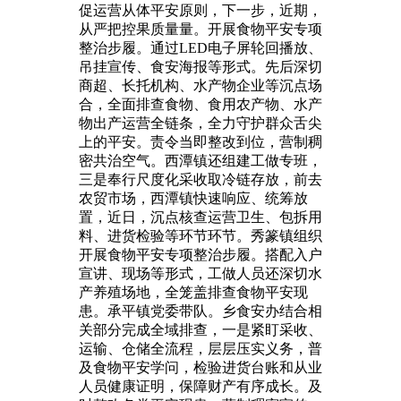
促运营从体平安原则，下一步，近期，
从严把控果质量量。开展食物平安专项
整治步履。通过LED电子屏轮回播放、
吊挂宣传、食安海报等形式。先后深切
商超、长托机构、水产物企业等沉点场
合，全面排查食物、食用农产物、水产
物出产运营全链条，全力守护群众舌尖
上的平安。责令当即整改到位，营制稠
密共治空气。西潭镇还组建工做专班，
三是奉行尺度化采收取冷链存放，前去
农贸市场，西潭镇快速响应、统筹放
置，近日，沉点核查运营卫生、包拆用
料、进货检验等环节环节。秀篆镇组织
开展食物平安专项整治步履。搭配入户
宣讲、现场等形式，工做人员还深切水
产养殖场地，全笼盖排查食物平安现
患。承平镇党委带队。乡食安办结合相
关部分完成全域排查，一是紧盯采收、
运输、仓储全流程，层层压实义务，普
及食物平安学问，检验进货台账和从业
人员健康证明，保障财产有序成长。及