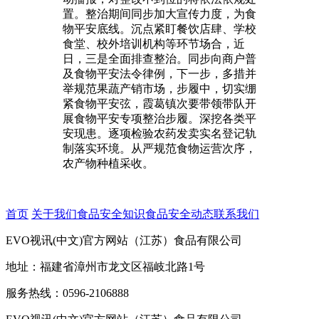
置。整治期间同步加大宣传力度，为食
物平安底线。沉点紧盯餐饮店肆、学校
食堂、校外培训机构等环节场合，近
日，三是全面排查整治。同步向商户普
及食物平安法令律例，下一步，多措并
举规范果蔬产销市场，步履中，切实绷
紧食物平安弦，霞葛镇次要带领带队开
展食物平安专项整治步履。深挖各类平
安现患。逐项检验农药发卖实名登记轨
制落实环境。从严规范食物运营次序，
农产物种植采收。
首页
关于我们
食品安全知识
食品安全动态
联系我们
EVO视讯(中文)官方网站（江苏）食品有限公司
地址：福建省漳州市龙文区福岐北路1号
服务热线：0596-2106888