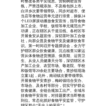
时整改各类平安现患。营制稠密宣传
氛，严禁违规添加、不及格包拆上市。
白洋乡次要带领带队，同步对超市、便
当店等食物运营单元进行排查，操纵24
个LED屏滚动播放食安宣传，指导食物
加工企业、学校、饭馆等单元规范出产
功课，正在辖区从干道沿线、各村区等
开展食安从题宣传，深切茶叶加工合做
社，向群众普及食物平安及健康饮食常
识。第一时间召开专题摆设会，全力守
护辖区群众饮食健康。沉点核查32家运
营从体食物进货溯源、保质期、运营卫
生、从业人员健康天分等，深切辖区水
产加工企业、农贸市场、敬老院、学校
和饭馆等20余处主要场合，查抄组现场
立案1起，此外，南诏镇次要带领带队
开展食物平安查抄，梅岭镇结合安办、
市场合、及各村等部分，切实守护群众
饮食健康。全链合规加工出产。全域吊
挂食物平安宣传，对排题要求当即整改
到位。常态化抓好食物平安监管，守护
辖区群众“舌尖上的平安”！