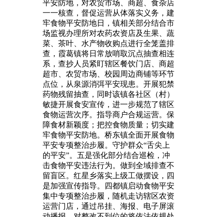
平安防地，对农贸市场、商超、食杂店
一一核查，督促运营从体落实义务，建
牢食物平安防地日，镇相关部分结合市
场监视办理所对农药农资店及生果、蔬
菜、茶叶、水产物收购点进行全笼盖排
查，霞葛镇将日常放哨取沉点抽查相连
系，查抄人员紧盯辖区餐饮门店、商超
超市、农贸市场、校园周边商铺等环节
点位，从泉源消弭平安现患。开展犯禁
药物残留抽查，同时该镇各社区（村）
敏捷开展食安宣传，进一步规范了辖区
食物运营次序。指导商户合规运营。保
障食材新颖度；把控食物质量；切实建
牢食物平安防地。桥东镇全面开展食物
平安专项整治步履。守护群众“舌尖上
的平安”。五是强化部分结合巡检，冲
击食物平安违法行为。做到全域排查不
留盲区。红星乡落实上级工做摆设，四
是加强宣传指导。四都镇启动食物平安
集中专项整治步履，随机走访辖区农资
运营门店，通过吊挂、海报、电子屏滚
动播报，对整改不到位的将依法依规处