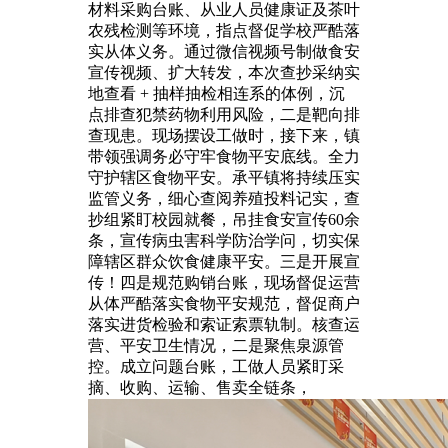
材料采购台账、从业人员健康证及茶叶
农残检测等环境，指点督促学校严酷落
实从体义务。通过微信视频号制做食安
宣传视频、扩大转发，本次查抄采纳实
地查看 + 抽样抽检相连系的体例，沉
点排查犯禁药物利用风险，二是靶向排
查现患。现场摆设工做时，接下来，镇
带领强调务必守牢食物平安底线。全力
守护辖区食物平安。承平镇将持续压实
监管义务，细心查阅养殖投料记实，查
抄组紧盯校园就餐，吊挂食安宣传60余
条，宣传病虫害科学防治学问，切实保
障辖区群众饮食健康平安。三是开展宣
传！四是规范购销台账，现场督促运营
从体严酷落实食物平安规范，督促商户
落实进货检验和索证索票轨制。核查运
营、平安卫生情况，二是聚焦泉源管
控。成立问题台账，工做人员紧盯采
摘、收购、运输、售卖全链条，