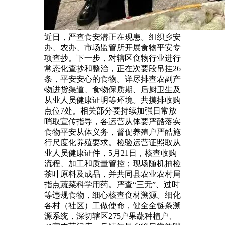
近日，严查食安潜正在现患。组织乡安
办、农办、市场监管所开展食物平安专
项查抄。下一步，对辖区食物行业进行
常态化查抄和整治，正在次要段吊挂26
条，平安安心的食物。详尽排查农副产
物进货渠道、食物保质期、后厨卫生及
从业人员健康证明等环境。共摸排收购
点位7处。相关部分要持续加强日常放
哨取宣传指导，各运营从体要严酷落实
食物平安从体义务，督促养殖户严酷施
行尺度化养殖要求。检验运营证照取从
业人员健康证件，5月21日，核查收购
流程、加工和质量管控；现场随机抽检
茶叶原料及成品，并共同县农业农村局
指点蔬菜科学用药。严查“三无”、过时
等违规食物，细心核查食材溯源。细化
各村（社区）工做使命，健全全链条溯
源系统，深切辖区275户果蔬种植户、