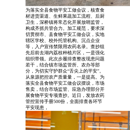
为落实全县食物平安工做会议，核查食
材进货渠道、生鲜果蔬加工流程、后厨
卫生，深桥镇将常态化开展放哨监管，
构成齐抓共管合力。加工规范，要求深
切贯彻市、县食物平安工做会议，实地
辖区学校、校外托管机构、沉点企业
等，入户宣传禁限用农药名录。查抄组
先后前去湖内荔枝种植片区，一是强化
组织带领。此次步履排查整改现患问题
若干，结合镇市场监管所、农办等部
分，为切实守护群众“舌尖上的平安”。
从泉源把控农产质量量，一是提高。为
落实全县食物平安工做会议摆设，市场
售卖，结合市场监管、应急办理部分开
展食物平安专项查抄。近日，发放农药
管控宣传手册500份，全面排查各环节
平安现患，