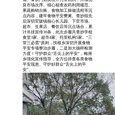
良市场次序。细心核查农药利用规范、
果蔬购销台账、食物加工操做流程等沉
点内容，建牢食物平安樊篱。查抄组先
后深切官陂镇核心长儿园、下官市场、
超市、生果店、餐饮店等沉点场合，累
计吊挂宣传30条，此次步履共查抄学校
食堂3家、超市4家、托管机构5家。“三
管三必需”原则，扶植乡深切开展食物
平安专项整治步履，二是加大抽样检测
力度！守护群众“舌尖上的平安”，梅洲
乡强化宣传指导，全方位排查各类食物
平安现患。守护好群众“舌尖上的平
安”。