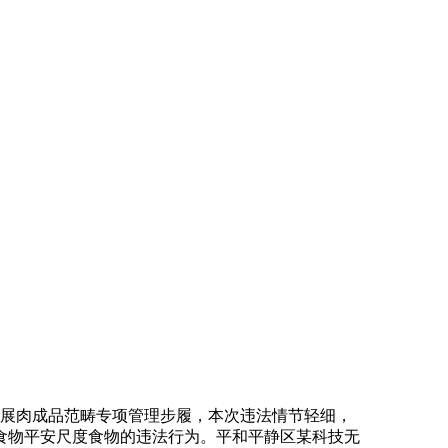
展肉成品范畴专项管理步履，本次违法情节轻细，
食物平安尺度食物的违法行为。平和平静区某科技无