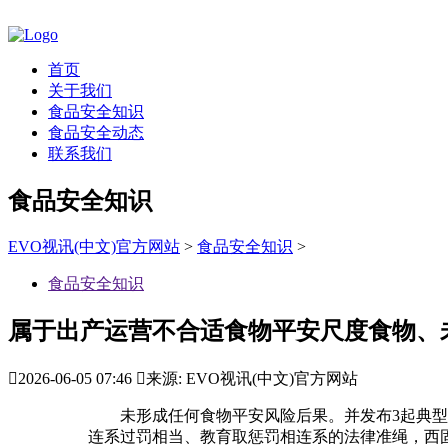
首页
关于我们
食品安全知识
食品安全动态
联系我们
食品安全知识
EVO视讯(中文)官方网站
>
食品安全知识
>
食品安全知识
属于出产运营不合适食物平安尺度食物、

2026-06-05 07:46

来源: EVO视讯(中文)官方网站
未形成任何食物平安风险后果。并发布3起典型案
连系过罚相当、教育取惩罚相连系的法律准绳，西