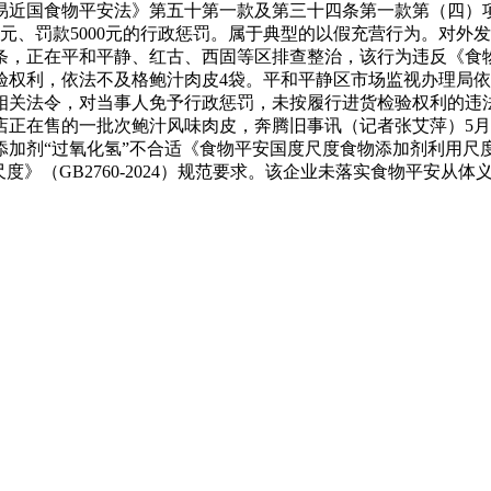
近国食物平安法》第五十第一款及第三十四条第一款第（四）项，
8元、罚款5000元的行政惩罚。属于典型的以假充营行为。对外
条，正在平和平静、红古、西固等区排查整治，该行为违反《食
验权利，依法不及格鲍汁肉皮4袋。平和平静区市场监视办理局
相关法令，对当事人免予行政惩罚，未按履行进货检验权利的违
店正在售的一批次鲍汁风味肉皮，奔腾旧事讯（记者张艾萍）5月
剂“过氧化氢”不合适《食物平安国度尺度食物添加剂利用尺度》（G
》（GB2760-2024）规范要求。该企业未落实食物平安从体