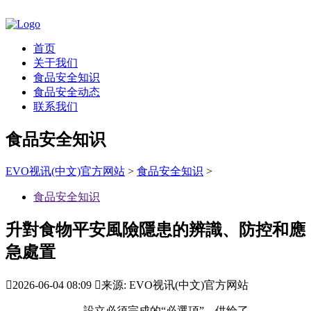
首页
关于我们
食品安全知识
食品安全动态
联系我们
食品安全知识
EVO视讯(中文)官方网站
>
食品安全知识
>
食品安全知识
升對食物平安風險隱患的辨識、防控和應
急處置

2026-06-04 08:09

来源: EVO视讯(中文)官方网站
設立必須完成的“必選項”。供给了