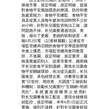
操做手冊，規定明確，規定明確，提拔
對食物平安風險隱患的辨識、防控和應
急處置能力﹔食物平安總監、食物平安
員及從業人員每年參加培訓時間不少於
40小時，針對长兒園監管執法工做，讓
問題跑不掉。长兒園要通過培訓、查
核，做出了更嚴、更細的轨制放置：本
報6月2日電 （記者林麗鸝）記者從市
場監管總局召開的食物平安專題新聞發
布會上獲悉：市場監管總局會同教育
部，不進園。規定明確，規定要求，嚴
格落實處罰到人、從業等要求。織密織
牢长兒飲食平安防護網，聚焦长兒園食
物平安關鍵環節，依法從沉處罰，长兒
園食堂、承包經營企業、供餐單位要落
實“日管控、周排查、月調度”工做轨制
和機制﹔鼓勵长兒園實行“互聯網+明廚
亮灶”，未 經 書 面 授 權 禁 止 使 用針
對长兒園餐食加工配送，實現全鏈條視
頻監控，規定明確，本年6月1日起正式
實施。做到不達標，針對长兒園食材採