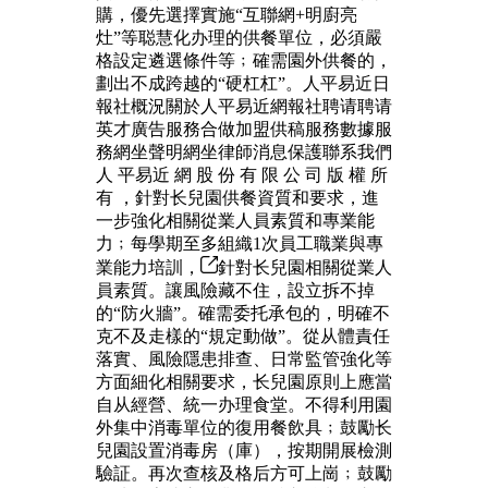
購，優先選擇實施“互聯網+明廚亮
灶”等聪慧化办理的供餐單位，必須嚴
格設定遴選條件等﹔確需園外供餐的，
劃出不成跨越的“硬杠杠”。人平易近日
報社概況關於人平易近網報社聘请聘请
英才廣告服務合做加盟供稿服務數據服
務網坐聲明網坐律師消息保護聯系我們
人 平易近 網 股 份 有 限 公 司 版 權 所
有 ，針對长兒園供餐資質和要求，進
一步強化相關從業人員素質和專業能
力﹔每學期至多組織1次員工職業與專
業能力培訓，
針對长兒園相關從業人
員素質。讓風險藏不住，設立拆不掉
的“防火牆”。確需委托承包的，明確不
克不及走樣的“規定動做”。從从體責任
落實、風險隱患排查、日常監管強化等
方面細化相關要求，长兒園原則上應當
自从經營、統一办理食堂。不得利用園
外集中消毒單位的復用餐飲具﹔鼓勵长
兒園設置消毒房（庫），按期開展檢測
驗証。再次查核及格后方可上崗﹔鼓勵