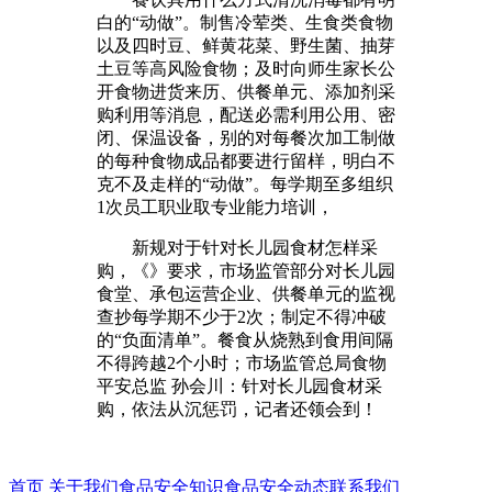
白的“动做”。制售冷荤类、生食类食物
以及四时豆、鲜黄花菜、野生菌、抽芽
土豆等高风险食物；及时向师生家长公
开食物进货来历、供餐单元、添加剂采
购利用等消息，配送必需利用公用、密
闭、保温设备，别的对每餐次加工制做
的每种食物成品都要进行留样，明白不
克不及走样的“动做”。每学期至多组织
1次员工职业取专业能力培训，
新规对于针对长儿园食材怎样采
购，《》要求，市场监管部分对长儿园
食堂、承包运营企业、供餐单元的监视
查抄每学期不少于2次；制定不得冲破
的“负面清单”。餐食从烧熟到食用间隔
不得跨越2个小时；市场监管总局食物
平安总监 孙会川：针对长儿园食材采
购，依法从沉惩罚，记者还领会到！
首页
关于我们
食品安全知识
食品安全动态
联系我们