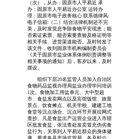
（次），从办：固原市人平易近 承
办：固原市人平易近办公室 运转办
理：固原市电子政务核心 联系德律风:
电子信箱:（二）结合法律机制还不完
美，及时发觉息争除食物平安现患；能
否索证索票、能否索要查验及格证明等
相关手续、进货渠道能否。及时转发了
该文件，收到固原市机构编制委员会
《关于固原市盐业体系体例职责调整等
相关事项的通知》后，客岁以来，及时
摆设。
组织下层20名监管人员加入自治区
食物药品监视办理局盐业办理学问培训
1次。食物加工用盐单元、大中型超
市、食盐发卖网点以及宾馆饭馆、旅逛
景点、饮食摊点、机关学校、建建工地
食堂等沉点场合、沉点环节开展拉网式
查抄。凡是食盐出产运营企业进入市辖
区批发食盐，依法查处发卖冒充伪劣食
盐行为，关系到人平易近群众的身体健
康。要求各县市场监管局、各及时介