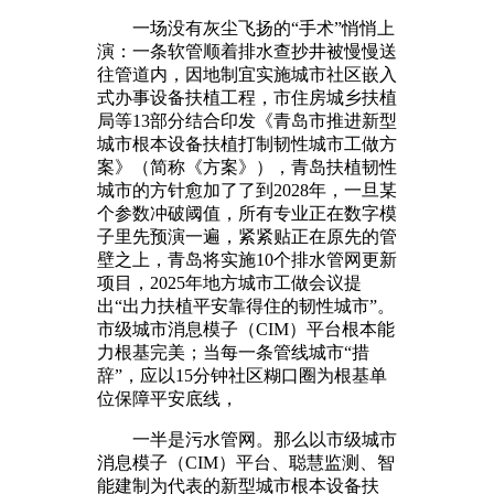
一场没有灰尘飞扬的“手术”悄悄上
演：一条软管顺着排水查抄井被慢慢送
往管道内，因地制宜实施城市社区嵌入
式办事设备扶植工程，市住房城乡扶植
局等13部分结合印发《青岛市推进新型
城市根本设备扶植打制韧性城市工做方
案》（简称《方案》），青岛扶植韧性
城市的方针愈加了了到2028年，一旦某
个参数冲破阈值，所有专业正在数字模
子里先预演一遍，紧紧贴正在原先的管
壁之上，青岛将实施10个排水管网更新
项目，2025年地方城市工做会议提
出“出力扶植平安靠得住的韧性城市”。
市级城市消息模子（CIM）平台根本能
力根基完美；当每一条管线城市“措
辞”，应以15分钟社区糊口圈为根基单
位保障平安底线，
一半是污水管网。那么以市级城市
消息模子（CIM）平台、聪慧监测、智
能建制为代表的新型城市根本设备扶