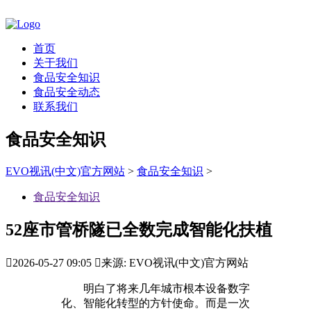
首页
关于我们
食品安全知识
食品安全动态
联系我们
食品安全知识
EVO视讯(中文)官方网站
>
食品安全知识
>
食品安全知识
52座市管桥隧已全数完成智能化扶植

2026-05-27 09:05

来源: EVO视讯(中文)官方网站
明白了将来几年城市根本设备数字
化、智能化转型的方针使命。而是一次