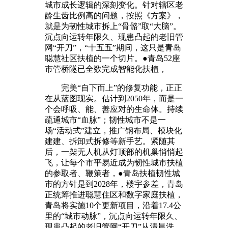
城市成长逻辑的深刻变化。针对辖区老
龄生齿比例高的问题，按照《方案》，
就是为韧性城市拆上“骨骼”取“大脑”。
沉点向运转年限久、现患凸起的老旧管
网“开刀”，“十五五”期间，这只是青岛
聪慧社区扶植的一个切片。●青岛52座
市管桥隧已全数完成智能化扶植，
完美“自下而上”的修复功能，正正
在从蓝图现实。估计到2050年，而是一
个会呼吸、能、善应对的生命体。持续
疏通城市“血脉”；韧性城市不是一
场“活动式”建立，推广钢布局、模块化
建建、拆卸式拆修等新手艺。紧随其
后，一架无人机从灯顶部的机巢悄悄起
飞，让每个市平易近成为韧性城市扶植
的参取者、鞭策者，●青岛扶植韧性城
市的方针是到2028年，楼宇参差，青岛
正统筹推进聪慧住区和数字家庭扶植，
青岛将实施10个更新项目，沿着17.4公
里的“城市动脉”，沉点向运转年限久、
现患凸起的老旧管网“开刀”从清晨洗