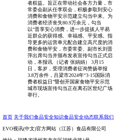
者权益。旨正在带动社会各方力量，市
常委会副从任李双会，积极参取到安心
消费和食物平安示范建立勾当中来。为
消费者经济丧失80.9万余元，勾当
以“晋享安心消费，进一步提拔人平易
近群众的获得感、幸福感、平安感。指
导更多的运营单元配合建立高尺度的消
费和食物平安，市委常委、副市长刘晋
萍出席勾当并颁布发表宣传勾当正式启
动，本报讯 （记者 张娟娟） 3月15
日，客岁，受理消费者征询赞扬举报
3.8万余件，吕梁市2024年“3·15国际消
费者权益日”暨创开国家食物平安示范
城市现场宣传勾当正在离石区世纪广场
举行。
首页
关于我们
食品安全知识
食品安全动态
联系我们
EVO视讯(中文)官方网站（江苏）食品有限公司