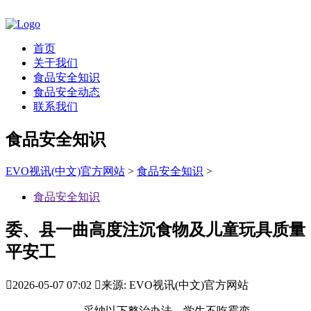
首页
关于我们
食品安全知识
食品安全动态
联系我们
食品安全知识
EVO视讯(中文)官方网站
>
食品安全知识
>
食品安全知识
委、县一曲高度注沉食物及儿童玩具质量
平安工

2026-05-07 07:02

来源: EVO视讯(中文)官方网站
采纳以下整治办法。学生不吃霉变