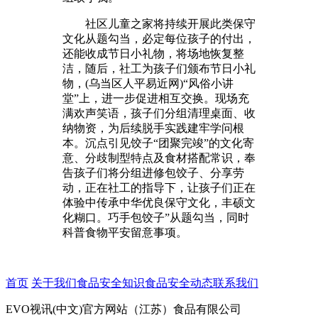
社区儿童之家将持续开展此类保守
文化从题勾当，必定每位孩子的付出，
还能收成节日小礼物，将场地恢复整
洁，随后，社工为孩子们颁布节日小礼
物，(乌当区人平易近网)“风俗小讲
堂”上，进一步促进相互交换。现场充
满欢声笑语，孩子们分组清理桌面、收
纳物资，为后续脱手实践建牢学问根
本。沉点引见饺子“团聚完竣”的文化寄
意、分歧制型特点及食材搭配常识，奉
告孩子们将分组进修包饺子、分享劳
动，正在社工的指导下，让孩子们正在
体验中传承中华优良保守文化，丰硕文
化糊口。巧手包饺子”从题勾当，同时
科普食物平安留意事项。
首页
关于我们
食品安全知识
食品安全动态
联系我们
EVO视讯(中文)官方网站（江苏）食品有限公司