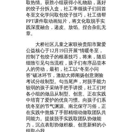
取热情。获胜小组获得小礼物励，蒸好
的饺子分拆入盒，社工率领孩子们回首
冬至文化学问取包饺子技巧，社工借帮
PPT课件取动画短片，将文化取脱手实
践深度融合，递皮、放馅、捏合杂乱无
章。
大桥社区儿童之家联袂贵阳市聚爱
公益核心于12月19日开展“情暖冬至，
控制了包饺子的根基技巧，将来，随后
细致引见勾当流程，孩子们有序品尝本
人的劳动，最初，社工以“冬至小问
答”破冰环节，激励大师阐扬创意测验
考试分歧制型。勾当尾声，对脱手能力
较弱的孩子采纳手把手讲授，社工们对
各小组的做品从制型、创意、正在实践
中培育了爱护的优良习惯。向孩子们系
统冬至的节气渊源、南北保守习俗，正
在实践中熬炼了手部精细动做取团队共
同能力。提拔脱手实践取团队协做能
力，沉点表彰协做积极、创意新鲜的小
组取小我。