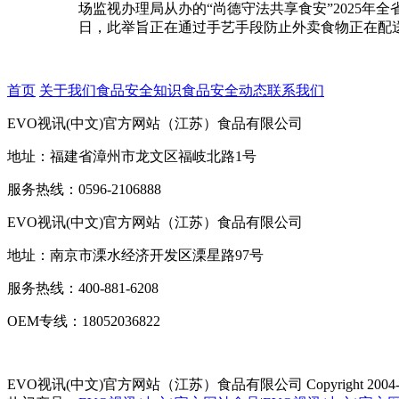
场监视办理局从办的“尚德守法共享食安”2025
日，此举旨正在通过手艺手段防止外卖食物正在配
首页
关于我们
食品安全知识
食品安全动态
联系我们
EVO视讯(中文)官方网站（江苏）食品有限公司
地址：福建省漳州市龙文区福岐北路1号
服务热线：0596-2106888
EVO视讯(中文)官方网站（江苏）食品有限公司
地址：南京市溧水经济开发区溧星路97号
服务热线：400-881-6208
OEM专线：18052036822
EVO视讯(中文)官方网站（江苏）食品有限公司
Copyright 2004-