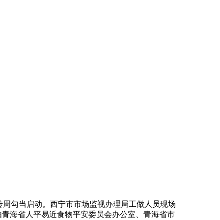
传周勾当启动。西宁市市场监视办理局工做人员现场
由青海省人平易近食物平安委员会办公室、青海省市