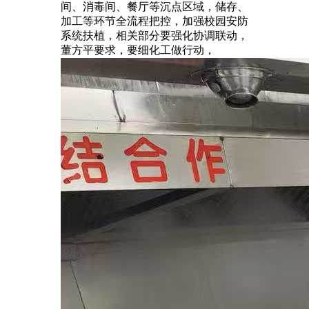
间、消毒间、餐厅等沉点区域，储存、
加工等环节全流程把控，加强校园安防
系统扶植，相关部分要强化协调联动，
董方平要求，要细化工做行动，