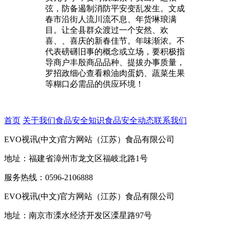
弦，防备遏制消防平安变乱发生。文成
春市沿街人流川流不息、年货琳琅满
目。让全县群众渡过一个安然、欢
喜、、喜庆的新春佳节。年味渐浓。不
代表磅礴旧事的概念或立场，要积极指
导商户丰殷商品品种、提拔办事质量，
罗招政细心查看粮油肉蛋奶、蔬菜生果
等糊口必需品的供应环境！
首页
关于我们
食品安全知识
食品安全动态
联系我们
EVO视讯(中文)官方网站（江苏）食品有限公司
地址：福建省漳州市龙文区福岐北路1号
服务热线：0596-2106888
EVO视讯(中文)官方网站（江苏）食品有限公司
地址：南京市溧水经济开发区溧星路97号