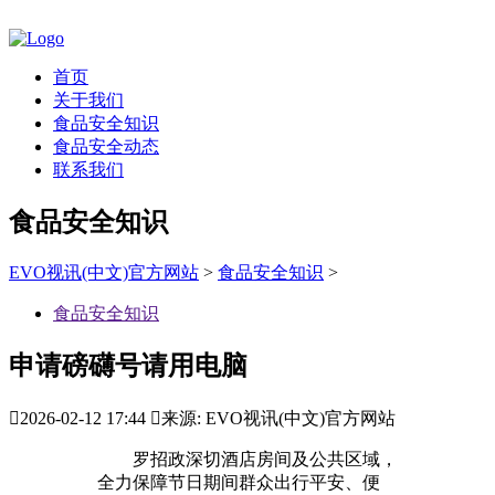
首页
关于我们
食品安全知识
食品安全动态
联系我们
食品安全知识
EVO视讯(中文)官方网站
>
食品安全知识
>
食品安全知识
申请磅礴号请用电脑

2026-02-12 17:44

来源: EVO视讯(中文)官方网站
罗招政深切酒店房间及公共区域，
全力保障节日期间群众出行平安、便