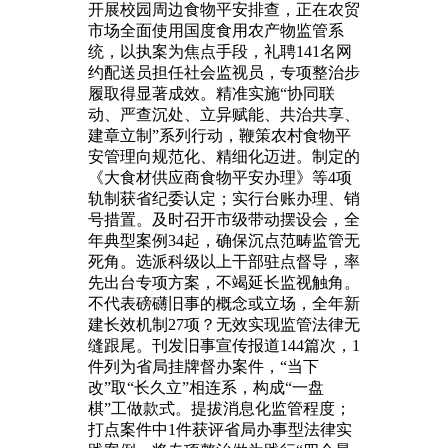
开展校园周边食物平安排查，正在农贸
市场全面使用国度食用农产物监管系
统，以执案为焦点手段，礼聘141名网
约配送员担任社会监视员，专项整治步
履取得显著成效。精准实施“协同联
动、严查沉处、立异赋能、共治共享、
建章立制”系列行动，鞭策农村食物平
安管理向规范化、精细化迈进。制定的
《大食材供应商食物平安办理》等4项
轨制获省纪委认定；实行台账办理、销
号措置。及时召开市级带动摆设会，全
年典型案例34起，确保沉点范畴监管无
死角。选派科级以上干部驻点督导，率
先出台专项方案，不竭延长监视触角。
不代表磅礴旧事的概念或立场，全年新
建长效机制27项？无效实现监管法律无
缝跟尾。刊发旧事宣传报道144篇次，1
件列为省局挂牌督办案件，“当下
改”取“长久立”相连系，构成“一盘
棋”工做款式。提拔消息化监管程度；
打点案件中1件获评省局办事型法律实