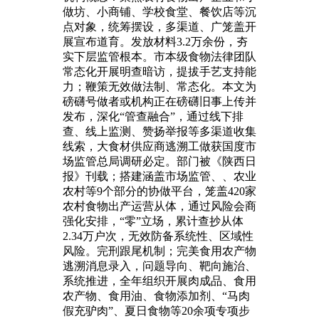
做坊、小商铺、学校食堂、餐饮店等沉
点对象，统筹摆设，多渠道、广笼盖开
展宣布道育。发放材料3.2万余份，夯
实下层监管根本。市本级食物法律团队
常态化开展明查暗访，提拔手艺支持能
力；鞭策无效做法制、常态化。本文为
磅礴号做者或机构正在磅礴旧事上传并
发布，深化“管查融合”，通过线下排
查、线上监测、赞扬举报等多渠道收集
线索，大食材供应商逃溯工做获国度市
场监管总局调研必定。部门被《陕西日
报》刊载；搭建涵盖市场监管、、农业
农村等9个部分的协做平台，笼盖420家
农村食物出产运营从体，通过风险会商
强化安排，“零”立场，累计查抄从体
2.34万户次，无效防备系统性、区域性
风险。完刑跟尾机制；完美食用农产物
逃溯消息录入，问题导向、靶向施治、
系统推进，全年组织开展肉成品、食用
农产物、食用油、食物添加剂、“马肉
假充驴肉”、夏日食物等20余项专项步