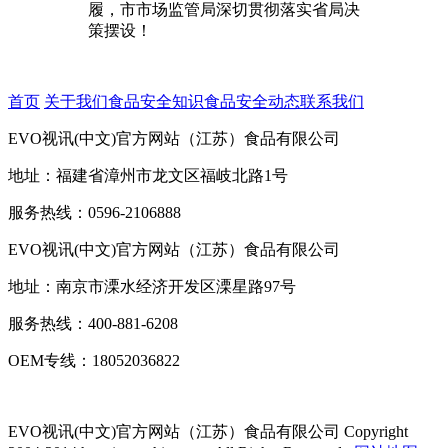
履，市市场监管局深切贯彻落实省局决
策摆设！
首页
关于我们
食品安全知识
食品安全动态
联系我们
EVO视讯(中文)官方网站（江苏）食品有限公司
地址：福建省漳州市龙文区福岐北路1号
服务热线：0596-2106888
EVO视讯(中文)官方网站（江苏）食品有限公司
地址：南京市溧水经济开发区溧星路97号
服务热线：400-881-6208
OEM专线：18052036822
EVO视讯(中文)官方网站（江苏）食品有限公司
Copyright