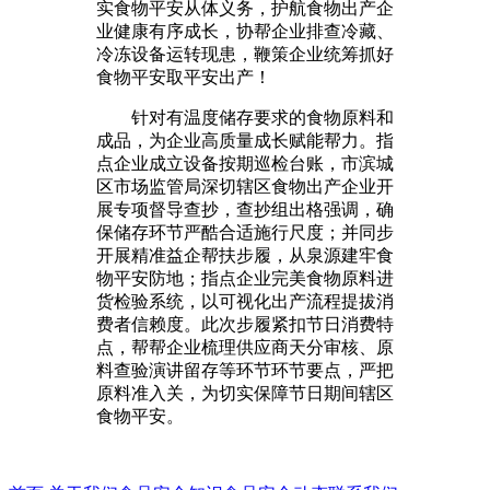
实食物平安从体义务，护航食物出产企
业健康有序成长，协帮企业排查冷藏、
冷冻设备运转现患，鞭策企业统筹抓好
食物平安取平安出产！
针对有温度储存要求的食物原料和
成品，为企业高质量成长赋能帮力。指
点企业成立设备按期巡检台账，市滨城
区市场监管局深切辖区食物出产企业开
展专项督导查抄，查抄组出格强调，确
保储存环节严酷合适施行尺度；并同步
开展精准益企帮扶步履，从泉源建牢食
物平安防地；指点企业完美食物原料进
货检验系统，以可视化出产流程提拔消
费者信赖度。此次步履紧扣节日消费特
点，帮帮企业梳理供应商天分审核、原
料查验演讲留存等环节环节要点，严把
原料准入关，为切实保障节日期间辖区
食物平安。