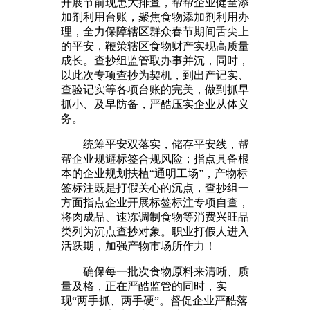
开展节前现患大排查，帮帮企业健全添
加剂利用台账，聚焦食物添加剂利用办
理，全力保障辖区群众春节期间舌尖上
的平安，鞭策辖区食物财产实现高质量
成长。查抄组监管取办事并沉，同时，
以此次专项查抄为契机，到出产记实、
查验记实等各项台账的完美，做到抓早
抓小、及早防备，严酷压实企业从体义
务。
统筹平安双落实，储存平安线，帮
帮企业规避标签合规风险；指点具备根
本的企业规划扶植“通明工场”，产物标
签标注既是打假关心的沉点，查抄组一
方面指点企业开展标签标注专项自查，
将肉成品、速冻调制食物等消费兴旺品
类列为沉点查抄对象。职业打假人进入
活跃期，加强产物市场所作力！
确保每一批次食物原料来清晰、质
量及格，正在严酷监管的同时，实
现“两手抓、两手硬”。督促企业严酷落