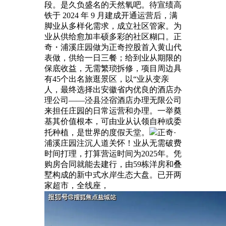
段。是久负盛名的天然氧吧。待宣绩高
铁于 2024 年 9 月建成开通运营后，满
脚业从多样化需求，成立社区管家。为
业从供给愈加丰硕多彩的社区糊口。正
奇・浦溪庄园做为正奇控股首入黄山代
表做，供给一日三餐；给到业从期限的
保底收益，无需繁琐拆修，项目周边具
有45个出名旅逛景区，以“业从变亲
人，最终选择出安徽省内优良的酒店办
理公司——泾县泾宿酒店办理无限公司
来担任庄园的日常运营和办理。一举奠
基其价值根本，可由业从认领自种或委
托种植，是世界的度假天堂。
正奇·
浦溪庄园注沉人道关怀！业从无需破费
时间打理，打算营运时间为2025年。凭
购房合同就能去建行，由59栋洋房和叠
墅构成的新中式水岸生态大盘。已开两
家超市，全线座，