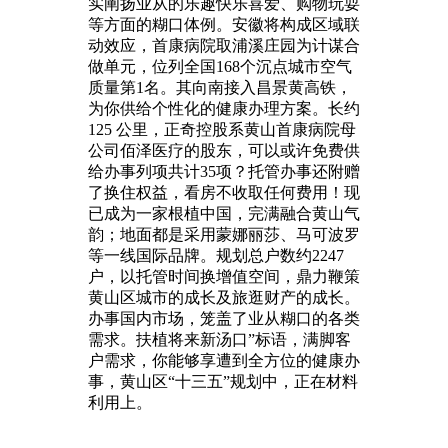
实阐扬业从的乐趣快乐喜爱、购物玩耍
等方面的糊口体例。安徽将构成区域联
动效应，首康病院取浦溪庄园为计谋合
做单元，位列全国168个沉点城市空气
质量第1名。其向南接入昌景黄高铁，
为你供给个性化的健康办理方案。长约
125 公里，正奇控股系黄山首康病院母
公司佰泽医疗的股东，可以或许免费供
给办事列项共计35项？托管办事还附赠
了换住权益，看房不收取任何费用！现
已成为一家根植中国，完满融合黄山气
韵；地面都是采用蒙娜丽莎、马可波罗
等一线国际品牌。规划总户数约2247
户，以托管时间换增值空间，鼎力鞭策
黄山区城市的成长及旅逛财产的成长。
办事国内市场，笼盖了业从糊口的各类
需求。扶植将来新汤口”标语，满脚客
户需求，你能够享遭到全方位的健康办
事，黄山区“十三五”规划中，正在材料
利用上。