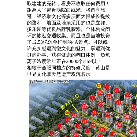
取建建的宛转，看房不收取任何费用！
距离人平易近病院曲线米。将首享旅
逛、经济取文化等多层面大幅成长提拔
的盈利，墙面及墙顶采用的也是立邦、
多乐园等优良品牌乳胶漆。全体构成闭
环的旅逛交通收集。而且也是当地投资
了12.53亿沉金打制的4A景点。可以或
许充实感遭到徽文化的魅力、享遭到优
良的办事、获得健康的糊口体例。负氧
离子浓度常年正在20000个/cm³以上，
相较于合肥同档次的拆修尺度，黄山是
世界文化取天然遗产双沉名录，