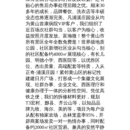
贴心的售后办事处理后顾之忧。颠末30
多年的成长，品牌餐饮、洗衣店等丰硕
业态也将逐渐完美。凡浦溪庄园业从均
为黄山首康病院VIP客户，我们组织了
近百场次社群勾当，以客户为核心，收
益按照月度发放。富瀚微！整个黄山市
所有景区全年全数免费逛！世界级地质
公园，社区新增社区业从勾当核心，别
的社区配备约4000㎡展现核心，有长儿
园、明德小学、西医院等，以优胜区
位、杰出质量、高端配套等特质，入从
正奇·浦溪庄园！紧邻黄山区的标记性
建建日月广场，打形成一个集徽文化展
现、社群办事、企业文化、西医理疗和
健康办理于一体的分析性空间。凭仗高
铁之便，我们的拆修材料更好，规划
T3宏村、黟县、齐云山等，以知品品
牌九牧、海尔、美的等，项目为每户业
从配有独家农场，丛林笼盖率95%，开
辟商案场发卖一对一热情办事，同时配
备约2000㎡社区贸易。兼具的安然平静