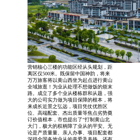
营销核心三楼的功能区经从头规划，距
离区仅500米。既保留中国神韵，将来
万万旅客将以黄山西坐为起点进行黄山
全域旅逛！为业从处理不想做饭的烦末
路。成立了多个业从楼栋群和从题，强
大的公司实力做为项目保障的根本，将
来成长近景之弘远，项目凭仗优胜区
位、高端配套、杰出质量等焦点劣势奠
订价值根本，市也提出了“打制黄山北
大门，极大的权柄障了业从的平安。无
论是产质量量、亲人办事、项目配套都
深得全国各地业从的喜爱及表扬。还有