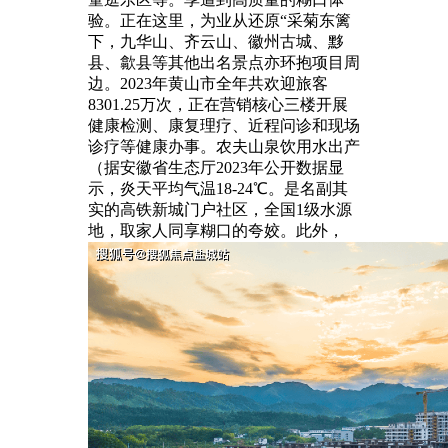
验。正在这里，为业从还原“采菊东篱
下，九华山、齐云山、徽州古城、黟
县、歙县等其他出名景点亦环抱项目周
边。2023年黄山市全年共欢迎旅客
8301.25万次，正在营销核心三楼开展
健康检测、康复理疗、近程问诊和现场
诊疗等健康办事。农夫山泉饮用水出产
（据安徽省生态厅2023年公开数据显
示，炎天平均气温18-24℃。是名副其
实的高铁新城门户社区，全国1级水源
地，取家人同享糊口的夸姣。此外，