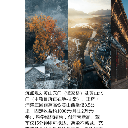
沉点规划黄山东门（谭家桥）及黄山北
门（本项目所正在地-甘棠）。正奇・
浦溪庄园距离高铁黄山西坐仅3.5公
里，固定收益约1000元/月(1.2万元/
年)，科学设想结构，创汗青新高。驾
车仅15分钟即可抵达。离尘不离城。充