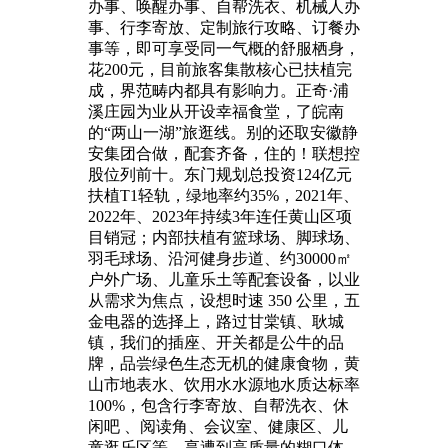
办事、唤醒办事、自帮洗衣、机械人办
事、行李寄放、定制旅行攻略、订餐办
事等，即可享受同一气概的舒服栖身，
花200元，目前旅客集散核心已扶植完
成，界范畴内都具有影响力。正奇·浦
溪庄园为业从开设幸福食堂，了皖南
的“两山一湖”旅逛线。别的还取安徽静
安集团合做，配套齐备，住的！联想控
股位列前十。东门规划总投资124亿元
扶植T1轻轨，绿地率约35%，2021年、
2022年、2023年持续3年连任黄山区项
目销冠；内部扶植有篮球场、脚球场、
羽毛球场、沿河健身步道、约30000㎡
户外广场、儿童乐土等配套设备，以业
从需求为焦点，设想时速 350 公里，五
金电器的选择上，路过甘棠镇、耿城
镇，我们的插座、开关都是公牛的品
牌，品尝绿色生态无机的健康食物，黄
山市地表水、饮用水水源地水质达标率
100%，包含行李寄放、自帮洗衣、休
闲吧 、阅读角、会议室、健康区、儿
童逛乐区等。享遭到高质量的糊口体