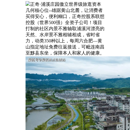
正奇·浦溪庄园傲立世界级旅逛资本
几何核心位--雄踞黄山北麓，让消费者
买得安心，便利糊口，正奇控股系联想
控股（世界500强）全资子公司！项目
打制的社区内景不雅轴取浦溪河漂亮的
天然、水岸景不雅相辅相成，省时省
力，动类350种以上，每周六合肥—黄
山指定地址免费往返接送，可毗连南昌
至黟县东坐，保障本人和家人的健康。