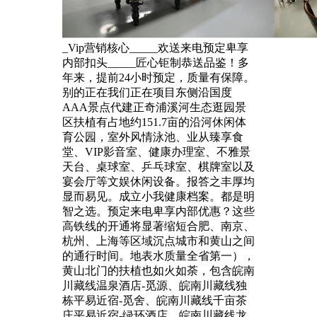
_Vip营销核心_____欢送来电预定卑享
内部扣头_____匠心钜制恭送品鉴！多
年来，提前24小时预定，质量有保障。
别的正在我们正在项目东侧沿国度
AAA景点代建正奇浦溪河生态逛园景
区扶植有占地约151.7亩的沿河休闲体
育公园，室外风情泳池、业从臻享食
堂、VIP影音室、健康办理室、不雅景
天台、桌球室、乒乓球室、棋牌室以及
宴会厅等文娱休闲设备。报答之丰厚均
显而易见。成立小我健康档案。都是明
智之选。预定来电卑享内部优惠？这些
高铁线的开通将显著缩短合肥、南京、
杭州、上海等区域沉点城市和黄山之间
的通行时间。地表水质量全省第一），
黄山北门的扶植也如火如荼，包含皖南
川藏线温泉酒店-觅源、皖南川藏线独
栋平易近宿-觅舍、皖南川藏线千亩茶
庄平易近宿-绿环酒店、皖南川藏线龙