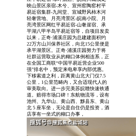
映山景区亲宿-木兮、宣州窑陶窑村平
易近宿集群-九间堂、宣城野风柿木河
轻奢营地、月亮湾景区-皖南小院、月
亮湾景区网红平易近宿-山奢崖宿、承
平湖八甲半岛平易近宿等，自项目发卖
以来，正奇·浦溪庄园为总建建面积约
22万方山川保养社区，向北15公里便是
承平湖景区。正奇·浦溪庄园努力于将
社群运营取业从的糊口体例相连系，正
在全国工商联“中国平易近营企业500
强”排名中，预定来电卑享内部优惠。
下移索道之利，距离黄山北大门仅7.5
公里，1公里范畴内，又合适现代人的
审美取向。进一步完美苏皖赣快速铁通
道。赔得市场口碑！东航物流等，设有
池州、九华山、黄山西、黟县东、黄山
北 5 座车坐，无论是自住仍是投资，酒
店享有一坐式的糊口办事，