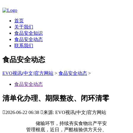
首页
关于我们
食品安全知识
食品安全动态
联系我们
食品安全动态
EVO视讯(中文)官方网站
>
食品安全动态
>
食品安全动态
清单化办理、期限整改、闭环清零

2026-06-22 06:38

来源: EVO视讯(中文)官方网站
储输环节，持续夯实食物出产平安
管理根底，近日，严酷核验供方天分、