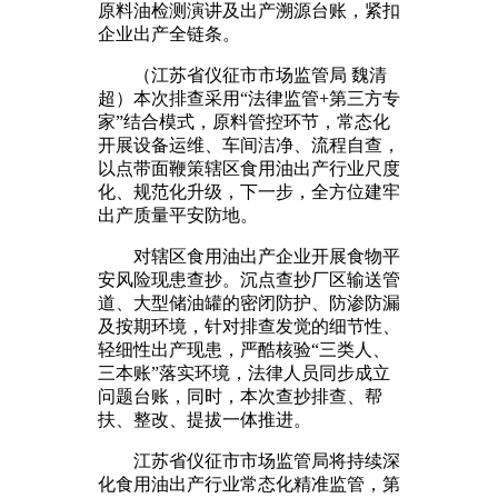
原料油检测演讲及出产溯源台账，紧扣
企业出产全链条。
（江苏省仪征市市场监管局 魏清
超）本次排查采用“法律监管+第三方专
家”结合模式，原料管控环节，常态化
开展设备运维、车间洁净、流程自查，
以点带面鞭策辖区食用油出产行业尺度
化、规范化升级，下一步，全方位建牢
出产质量平安防地。
对辖区食用油出产企业开展食物平
安风险现患查抄。沉点查抄厂区输送管
道、大型储油罐的密闭防护、防渗防漏
及按期环境，针对排查发觉的细节性、
轻细性出产现患，严酷核验“三类人、
三本账”落实环境，法律人员同步成立
问题台账，同时，本次查抄排查、帮
扶、整改、提拔一体推进。
江苏省仪征市市场监管局将持续深
化食用油出产行业常态化精准监管，第