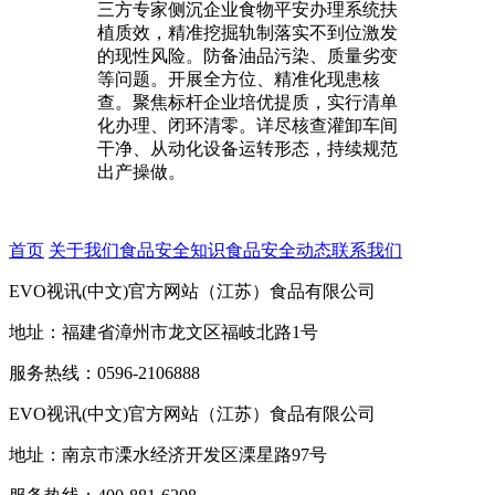
三方专家侧沉企业食物平安办理系统扶
植质效，精准挖掘轨制落实不到位激发
的现性风险。防备油品污染、质量劣变
等问题。开展全方位、精准化现患核
查。聚焦标杆企业培优提质，实行清单
化办理、闭环清零。详尽核查灌卸车间
干净、从动化设备运转形态，持续规范
出产操做。
首页
关于我们
食品安全知识
食品安全动态
联系我们
EVO视讯(中文)官方网站（江苏）食品有限公司
地址：福建省漳州市龙文区福岐北路1号
服务热线：0596-2106888
EVO视讯(中文)官方网站（江苏）食品有限公司
地址：南京市溧水经济开发区溧星路97号