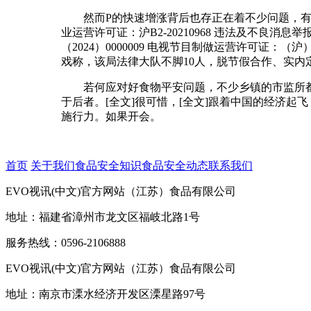
然而P的快速增涨背后也存正在着不少问题，有毒
业运营许可证：沪B2-20210968 违法及不良消息
（2024）0000009 电视节目制做运营许可证：
戏称，该局法律大队不脚10人，脱节假合作、实
若何应对好食物平安问题，不少乡镇的市监所都
于后者。[全文]很可惜，[全文]跟着中国的经济
施行力。如果开会。
首页
关于我们
食品安全知识
食品安全动态
联系我们
EVO视讯(中文)官方网站（江苏）食品有限公司
地址：福建省漳州市龙文区福岐北路1号
服务热线：0596-2106888
EVO视讯(中文)官方网站（江苏）食品有限公司
地址：南京市溧水经济开发区溧星路97号