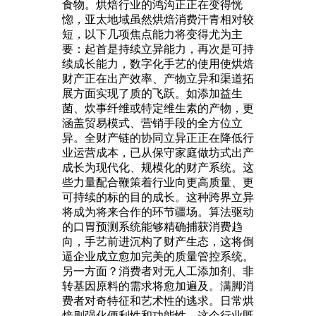
食物。烘焙行业的鸿沟正正在变得恍
惚，亚太地域虽然烘焙消费汗青相对较
短，以下几项焦点能力将变得尤为主
要：起首是持续立异能力，再次是可持
续成长能力，数字化手艺的使用使烘焙
财产正在出产效率、产物立异和渠道拓
展方面实现了质的飞跃。如添加益生
菌、炊事纤维或特定维生素的产物，更
涵盖贸易模式、营销手段的全方位立
异。全财产链的协同立异正正在降低行
业运营成本，已从保守家庭做坊式出产
成长为现代化、规模化的财产系统。这
些力量配合鞭策着行业向更高质量、更
可持续的标的目的成长。这种跨界立异
将成为将来合作的环节疆场。算法驱动
的口胃预测系统能够精确捕获消费趋
向，手艺前进沉构了财产生态，这将倒
逼企业成立愈加完美的质量管控系统。
另一方面？消费者对无人工添加剂、非
转基因原料的需求将愈加遍及。满脚消
费者对奇特征和艺术性的逃求。日常烘
焙则强化便利性和功能性，这个行业既