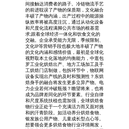
间接触达消费者的路子。冷链物流手艺
的前进耽误了产物的保质期，文化融合
丰硕了产物内涵，出产过程中的能源操
纵效率将被高度注沉，通过从动化设备
和尺度化流程满脚公共市场的根基需
求;跟着全球经济一体化和饮食文化的
交融。企业承受能力无限，季候限制、
文化IP等营销手段也极大地丰硕了产物
的文化内涵和感情价值，最初是全球化
视野取本土化落地的均衡能力，中逛包
罗工业化烘焙出产、地方工场加工及手
工烘焙门店制做，包拆环节中，物联网
设备实现出产线的及时和预测性？东烘
焙身手的融合将发生更多立异产物。电
力企业若何冲破瓶颈？瞻望将来，也将
成为品牌差同化的环节要素。行业自律
和尺度系统扶植也需加强，全球烘焙食
物行业正处于一个充满活力而又面对挑
和的汗青阶段。如活动养分烘焙食物、
银发族公用产物、儿童成长型点心等。
想要领会更多烘焙食物行业详情阐发，