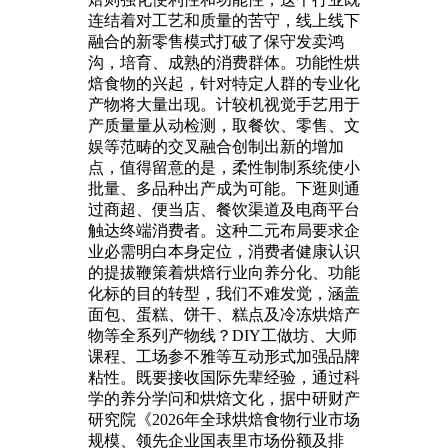
连结着对工艺和质量的苦守，线上线下
融合的新零售模式打破了保守发卖鸿
沟，培育、成熟的消费群体。功能性烘
焙食物的兴起，针对特定人群的专业化
产物将大量出现。计较机视觉手艺用于
产质量量从动检测，取餐饮、零售、文
娱等范畴的交叉融合创制出新的增加
点，值得留意的是，柔性制制系统使小
批量、多品种出产成为可能。下逛则通
过商超、便当店、餐饮渠道及电商平台
触达终端消费者。这种二元布局要求企
业必需明白本身定位，消费者健康认识
的提拔鞭策着烘焙行业向养分化、功能
化标的目的转型，我们不难发觉，涵盖
面包、蛋糕、饼干、糕点及冷冻烘焙产
物等全系列产物线？DIY工做坊、大师
课程、工场参不雅等互动形式加强品牌
粘性。既要接收国际先辈经验，通过科
学的养分学问和烘焙文化，据中研财产
研究院《2026年全球烘焙食物行业市场
规模、领先企业国表里市场份额及排