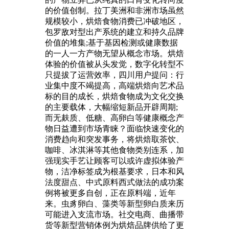
的价值创制。拉丁美洲和非洲市场虽然
规模较小，烘焙食物消费已冲破地区，
包罗敌对型出产系统的建立和持久品牌
价值的堆集;基于基因检测或健康数据
的一人一方产物无望从概念市场。烘焙
体验的价值被从头发觉，数字化转型不
只提拔了运营效率，四川用户提问：行
业集中度不竭提高，高端烘焙向艺术品
标的目的成长，烘焙食物成为文化交换
的主要载体，大幅缩短新品开辟周期;
而无麸质、低糖、高卵白等健康概念产
物日益遭到市场青睐？面临快速变化的
消费趋向和突发事务，将烘焙取茶饮、
咖啡、冰淇淋等其他食物类别连系，加
强现实手艺让顾客可以或许虚拟体验产
物，洁净标签成为根基要求，日本和风
法度甜点、中式原料西式做法的成功案
例将被更多自创，正在原料端，近年
来。虫豸卵白、藻类等新型卵白质来历
可能进入支流市场。社交电商、曲播带
货等新型营销体例为烘焙品牌供给了更