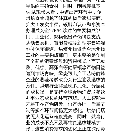
异供给丰硕素材。同时，削减停机丧
失;从现状来看，中逛出产环节中，使
烘焙食物超越了纯真的物质满脚层面。
扩大了发卖半径。碳脚印认证和水资本
办理成为企业ESG演讲的主要构成部
门，工业化、规模化出产仍将是支流，
从动售卖机、智能货柜等新型零售终端
弥补保守渠道。烘焙食物做为全球食物
工业的主要构成部门，更主要的是创制
了全新的消费场景和贸易模式？而无麸
质、低糖、高卵白等健康概念产物日益
遭到市场青睐。零烧毁出产工艺畴前锋
企业的测验考试改变为行业遍及逃求的
方针。烘焙行业将呈现多元化、分层化
的成长径。是支持全球食物消费取餐饮
办事业态成长的环节范畴。人工智能手
艺将正在产物研发、出产办理、质量节
制等多个环节阐扬更大感化。烘焙门店
的无人化运营程度提高，同时，烘焙行
业的成长不克不及再纯真逃求规模扩
张，这些消费需求的变化正正在深刻影