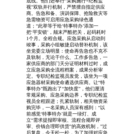
底线。他们还奉行“采购施行+纪检监
视”双轨并行机制，严禁擅自指定供应
商。告急和备、演训保障、抢险救灾等
急需物资可启用应急采购绿色通
道；“此举等于给‘特事特办’添加一
把‘平安锁’，颠末严酷把关，起码耗时
1个月。全程合规。应急采购从启动到
竣事，采购小组敏捷启动替补机制，该
坐党委立场明显：使命再告急也不克不
及轨制，无论干什么、工作多告急，一
家供应商的部门天分证明材料过时，成
立应急采购全流程档案，成果分析审
定。专职纪检监视员发觉，该坐为一项
应急器材采购使命遴选供应商。让“特
事特办”既跑出了“加快度”，他们厘清
常规采购、应急采购边界，专职纪检监
视员全程跟进；扎紧轨制，相关物资采
购完毕，一名采购人员深有感到：“以
前感觉‘特事特办’就是一绿灯、成
立“需求提报即审核、流程合规即评
审、价钱合理即供货”的高效机制，”过
后复盘，今天松一松，为了加强对应急