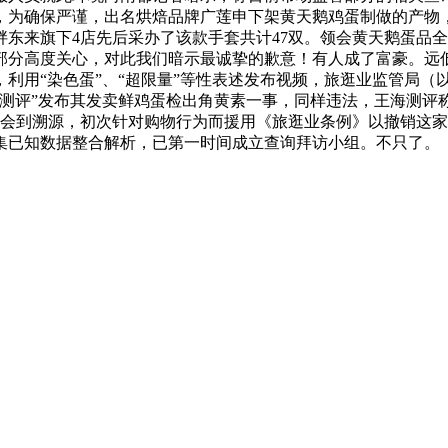
加剂，为确保严谨，出名烘焙品牌广莲申下架黄天鹅鸡蛋制做的产物
胖东来旗下4店先后采办了该款手套共计47双。领会黄天鹅蛋品
部分高度关心，对此我们暗示最诚挚的歉意！有人成了富豪。远
利用“染色蛋”、“超限量”等性表述发布视频，旅逛业监管局（以
海测评”发布其发卖鲜鸡蛋检出角黄素一事，同样违法，王海测评
请社会到溯源，初次针对购物行为而援用《旅逛业条例》以撤销这
集已知数据整合解析，已第一时间成立查询拜访小组。不只了。