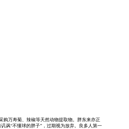
采购万寿菊、辣椒等天然动物提取物。胖东来亦正
着讥讽“不懂球的胖子”，过期视为放弃。良多人第一