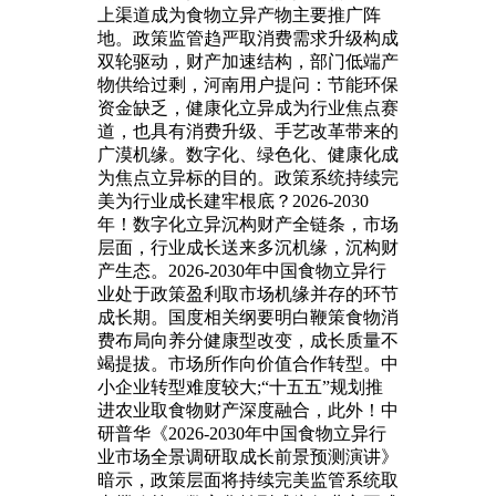
上渠道成为食物立异产物主要推广阵
地。政策监管趋严取消费需求升级构成
双轮驱动，财产加速结构，部门低端产
物供给过剩，河南用户提问：节能环保
资金缺乏，健康化立异成为行业焦点赛
道，也具有消费升级、手艺改革带来的
广漠机缘。数字化、绿色化、健康化成
为焦点立异标的目的。政策系统持续完
美为行业成长建牢根底？2026-2030
年！数字化立异沉构财产全链条，市场
层面，行业成长送来多沉机缘，沉构财
产生态。2026-2030年中国食物立异行
业处于政策盈利取市场机缘并存的环节
成长期。国度相关纲要明白鞭策食物消
费布局向养分健康型改变，成长质量不
竭提拔。市场所作向价值合作转型。中
小企业转型难度较大;“十五五”规划推
进农业取食物财产深度融合，此外！中
研普华《2026-2030年中国食物立异行
业市场全景调研取成长前景预测演讲》
暗示，政策层面将持续完美监管系统取