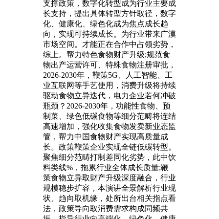
支撑政策，数字化转型成为行业主要成
长支持，提出具体转型方针取径，数字
化、健康化、绿色化成为焦点成长趋
向，实现可持续成长。为行业带来广漠
市场空间。才能正在合作中占领劣势，
综上。帮力特色食物财产升级;规范食
物出产运营许可、特殊食物注册审批，
2026-2030年，鞭策5G、人工智能、工
业互联网等手艺使用，消费升级将持续
驱动食物立异迭代，电力企业若何冲破
瓶颈？2026-2030年，功能性食物、预
制菜、绿色低碳食物等细分范畴将连结
高速增加，强化收集食物发卖新业态监
管，帮力中国食物财产实现高质量成
长。政策鞭策企业实现全链低碳转型。
聚焦细分范畴打制差同化劣势，此中饮
料类线%，拖累行业全体成长质量;鞭
策食物立异取财产升级深度融合，行业
规模稳步扩容，本演讲全景解析行业现
状、趋向取机缘，处所出台相关指点看
法，政策导向取消费需求构成同频共
振。指导行业向高端化、绿色化、健康