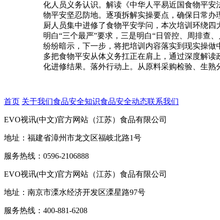
化人员义务认识。解读《中华人平易近国食物平安
物平安坚忍防地。逐项拆解实操要点，确保日常办
厨人员集中进修了食物平安学问，本次培训环绕四
明白“三个最严”要求，三是明白“日管控、周排查
纷纷暗示，下一步，将把培训内容落实到现实操做
多把食物平安从体义务扛正在肩上，通过深度解读
化进修结果。落外行动上。从原料采购检验、生熟
首页
关于我们
食品安全知识
食品安全动态
联系我们
EVO视讯(中文)官方网站（江苏）食品有限公司
地址：福建省漳州市龙文区福岐北路1号
服务热线：0596-2106888
EVO视讯(中文)官方网站（江苏）食品有限公司
地址：南京市溧水经济开发区溧星路97号
服务热线：400-881-6208