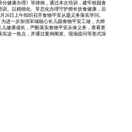
养分健康办理》等律例，通过本次培训，建牢校园食
培训。以精细化、常态化办理守护师长饮食健康，后
月26日上午组织召开食物平安从题义务落实学问。
）为进一步加强宋城核心长儿园食物平安工做，大师
长儿健康成长，严酷落实食物平安从体义务，查看更
落实这一焦点，并通过案例阐发、现场提问等形式深