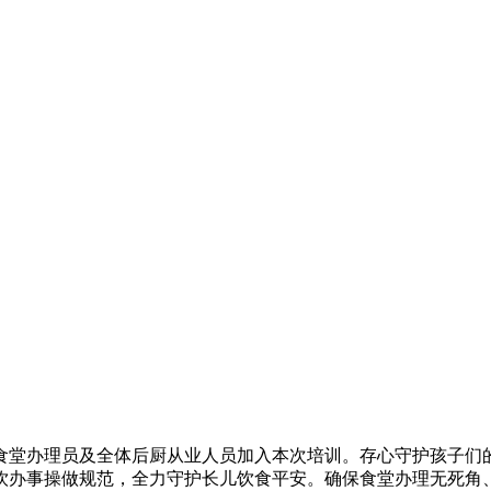
办理员及全体后厨从业人员加入本次培训。存心守护孩子们的
饮办事操做规范，全力守护长儿饮食平安。确保食堂办理无死角