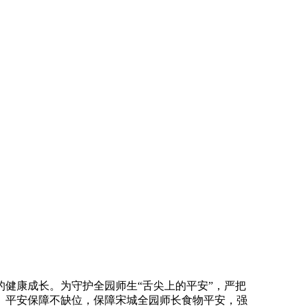
健康成长。为守护全园师生“舌尖上的平安”，严把
、平安保障不缺位，保障宋城全园师长食物平安，强