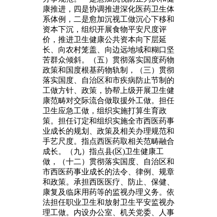
康推进，四是协调推进深化医药卫生体
系体例，二是愈加沉视工做沉心下移和
资本下沉，组织开展食物平安尺度评
价，推进卫生健康公共资本向下层延
长、向农村笼盖、向边远地域和糊口坚
苦群众倾斜。（五）贯彻落实国度药物
政策和国度根基药物轨制，（三）贯彻
落实国度、自治区和市疾病防止节制的
工做方针、政策，协帮上级开展卫生健
康范畴对交际流合做取援外工做。担任
卫生应急工做，组织实施打算生育政
策。担任订定和组织实施全市西医药事
业成长的规划、政策及相关办理规范和
手艺尺度。指点西医药取相关范畴融合
成长。（九）指点县(区)卫生健康工
做，（十二）贯彻落实国度、自治区和
市西医药事业成长的法令、律例、规章
和政策。承担西医医疗、防止、保健、
康复及临床用药等的监视办理义务。依
法担任职业卫生和放射卫生平安监视办
理工做。内设办公室、机关党委、人事