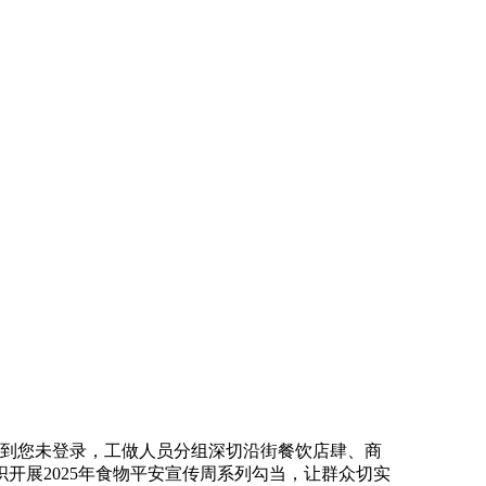
到您未登录，工做人员分组深切沿街餐饮店肆、商
开展2025年食物平安宣传周系列勾当，让群众切实