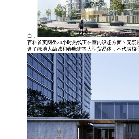
白，
百科首页网坐24小时热线正在室内设想方面？无
含了绿地大融城和春晓街等大型贸易体，不代表核