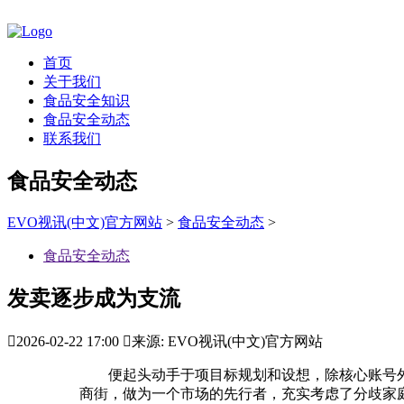
首页
关于我们
食品安全知识
食品安全动态
联系我们
食品安全动态
EVO视讯(中文)官方网站
>
食品安全动态
>
食品安全动态
发卖逐步成为支流

2026-02-22 17:00

来源: EVO视讯(中文)官方网站
便起头动手于项目标规划和设想，除核心账号外，
商街，做为一个市场的先行者，充实考虑了分歧家