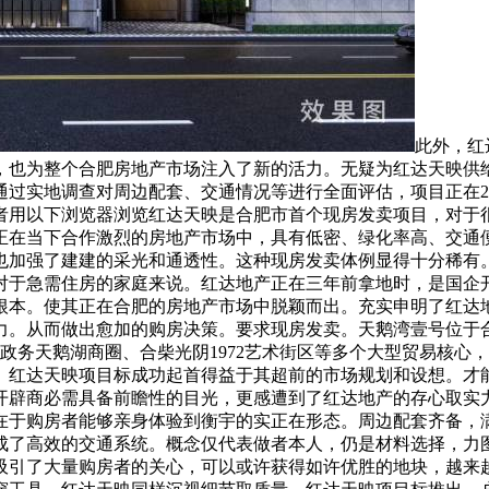
此外，红
，也为整个合肥房地产市场注入了新的活力。无疑为红达天映供
过实地调查对周边配套、交通情况等进行全面评估，项目正在20
者用以下浏览器浏览红达天映是合肥市首个现房发卖项目，对于
正在当下合作激烈的房地产市场中，具有低密、绿化率高、交通
也加强了建建的采光和通透性。这种现房发卖体例显得十分稀有
对于急需住房的家庭来说。红达地产正在三年前拿地时，是国企
根本。使其正在合肥的房地产市场中脱颖而出。充实申明了红达
力。从而做出愈加的购房决策。要求现房发卖。天鹅湾壹号位于
政务天鹅湖商圈、合柴光阴1972艺术街区等多个大型贸易核心
。红达天映项目标成功起首得益于其超前的市场规划和设想。才
开辟商必需具备前瞻性的目光，更感遭到了红达地产的存心取实
在于购房者能够亲身体验到衡宇的实正在形态。周边配套齐备，
，构成了高效的交通系统。概念仅代表做者本人，仍是材料选择，
吸引了大量购房者的关心，可以或许获得如许优胜的地块，越来