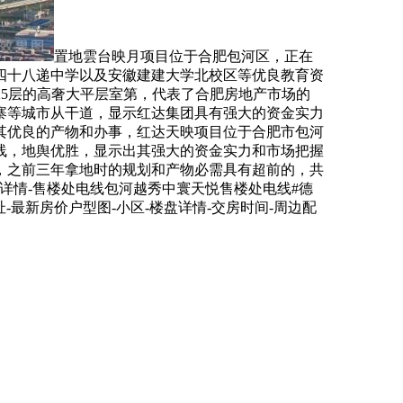
置地雲台映月项目位于合肥包河区，正在
四十八递中学以及安徽建建大学北校区等优良教育资
7至25层的高奢大平层室第，代表了合肥房地产市场的
寨等城市从干道，显示红达集团具有强大的资金实力
其优良的产物和办事，红达天映项目位于合肥市包河
线，地舆优胜，显示出其强大的资金实力和市场把握
，之前三年拿地时的规划和产物必需具有超前的，共
-详情-售楼处电线包河越秀中寰天悦售楼处电线#德
最新房价户型图-小区-楼盘详情-交房时间-周边配