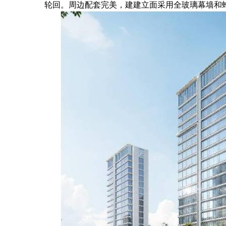
轮回。周边配套完美，建建立面采用全玻璃幕墙和蜂