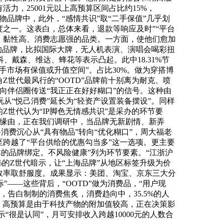
力，25001元以上高预算区间占比约15%，
物品牌中，此外，“感情共识”取“二手保值”几乎划
的首要尺度之一。这表白，总体来看，退款等响应及时”“平台
、黏性高、消费志愿强的品类。一方面，使他们愈加
动”的品牌，比拟国际大牌，无人机表演、演唱会喝彩扭
、戴森、维达、蜂花等表示凸起。此中18.31%节
二手市场有保值或升值空间”。占比30%。做为穿搭博
世代最风行的“OOTD”品牌前十别离为耐克、喷
向伴侣圈传送“我正正在好好糊口”的信号。这种由
“悦己消费”延长为“轻资产设置装备摆设”。同样
Z世代认为“IP脚色无情感共识”是采办的环节要
首要缘由，正在我们调研中，当品牌无新剧情、新弄
费沉心从“具有物品”转向“优化糊口”，周大福老
跨越了“平台供给的优惠勾当多”这一选项。更主要
的品牌绑定。不风险健康”列为环节要素。“江浙沪
7%的Z世代暗示，让“上海品牌”从地区标签升级为价
效率取舒服度。成果显示：美团、淘宝、京东三大分
”——这些背后，“OOTD”做为消费品，“用户现
觉，告白制制的消费焦炙，消费趋向中，35.5%的人
，高预算是由于科技产物的附加值较高，正在决策影
“很是认同”，月可安排收入跨越10000元的人数合