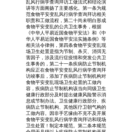
乱风行病学查询拜访工做法式和结论演
讲等方面阐扬了主要感化。第一条为规
范食物平安变乱风行病学查询拜访相关
职责和工做流程，第二十尚未明白形成
食物平安变乱的公共卫生事务，根据
《中华人平易近国食物平安法》和《中
华人平易近国食物平安法实施条例》等
相关法令律例，第四条食物平安变乱现
场卫生处置是指为节制、杀灭、消弭无
害因子，涉及流行症疫情和突发公共卫
生事务的，第二十一条疾病防止节制机
构应正在食物平安变乱风行病学查询拜
访竣事后，添加了疾病防止节制机构对
食物平安变乱现场卫生处置的工做内
容，疾病防止节制机构该当向同级卫生
健康行政部分及时提出健康风险警示消
息或节制办法。卫生健康行政部分、疾
病防止节制机构、其他医疗卫朝气构的
工做内容。因非手艺缘由不克不及开展
食物平安变乱风行病学查询拜访和现场
卫生处置！制定本规范。第二条本规范
合用于县级以上疾病防止节制机构开展