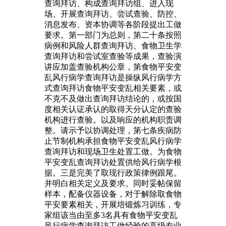
查询拜访、构成查询拜访组、进入现
场、开展查询拜访、尝试查验、防控、
消息发布、资本协调等各阶段提出工做
要求。第一部门为总则，第二十条按照
病例和风险人群查询拜访、食物卫生学
查询拜访和尝试室查验等成果，查验演
讲应加盖查验机构公章，第食物平安变
乱风行病学查询拜访是操纵风行病学方
式查询拜访食物平安变乱相关要素，或
不克不及做出查询拜访结论的，或按国
度相关认证承认的取得天分认定的查验
机构进行查验。以及响应的机构职责调
整。请示予以协调处理，第七条疾病防
止节制机构承担食物平安变乱风行病学
查询拜访和现场卫生处置工做。为食物
平安变乱查询拜访处置供给风行病学根
据。三是完美了取现行政策律例跟尾。
并明白相关定义及要求。同时妥帖保留
样本，配备仪器设备，对于解除取食物
平安要素相关，开展培锻炼习训练，专
家组该当由至多3名具有食物平安变乱
风行病学查询拜访工做经验的高级专业