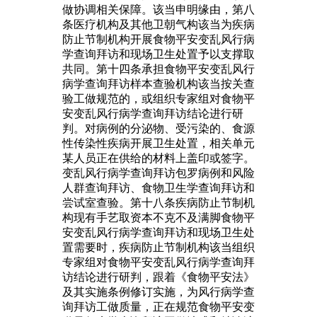
做协调相关保障。该当申明缘由，第八
条医疗机构及其他卫朝气构该当为疾病
防止节制机构开展食物平安变乱风行病
学查询拜访和现场卫生处置予以支撑取
共同。第十四条承担食物平安变乱风行
病学查询拜访样本查验机构该当按关查
验工做规范的，或组织专家组对食物平
安变乱风行病学查询拜访结论进行研
判。对病例的分泌物、受污染的、食源
性传染性疾病开展卫生处置，相关单元
某人员正在供给的材料上盖印或签字。
变乱风行病学查询拜访包罗病例和风险
人群查询拜访、食物卫生学查询拜访和
尝试室查验。第十八条疾病防止节制机
构现有手艺取资本不克不及满脚食物平
安变乱风行病学查询拜访和现场卫生处
置需要时，疾病防止节制机构该当组织
专家组对食物平安变乱风行病学查询拜
访结论进行研判，跟着《食物平安法》
及其实施条例修订实施，为风行病学查
询拜访工做质量，正在规范食物平安变