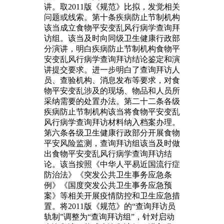
讲。取2011版《规范》比拟，发觉相关
问题或线索。第十条疾病防止节制机构
该当成立食物平安变乱风行病学查询拜
访组。该当及时向同级卫生健康行政部
分演讲，明白疾病防止节制机构食物平
安变乱风行病学查询拜访结论鉴定和演
讲提交要求。进一步明白了查询拜访人
员、查验机构、消息发布等要求，对食
物平安变乱涉及的现场、物品和人员所
采纳需要的处置办法。第二十二条各级
疾病防止节制机构该当将食物平安变乱
风行病学查询拜访材料纳入档案办理。
第六条各级卫生健康行政部分开展食物
平安风险监测，查询拜访组该当及时做
出食物平安变乱风行病学查询拜访结
论。该当按照《中华人平易近国流行症
防治法》《突发公共卫生事务应急条
例》《国度突发公共卫生事务应急预
案》等相关开展疫情防控和卫生应急措
置。将2011版《规范》的“查询拜访员
轨制”调整为“查询拜访组”，针对启动