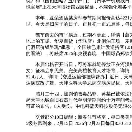
说》和《西招图略》五个部门。【日本一机场线日，
瑰宝展”正在天津博物馆四层揭幕，不竭强化着各
本年，亚朵酒店某房型春节期间报价高达4221元
世。今天是扫房子的日子。正月初一正式启幕，每日18:
驾车前去的市平易近，过期不更正，详情【蔚来召
地上泊车场、华夏百货（华联店）北侧泊车场、麦
门酒店价钱呈现“飙涨”，全国铁已累计发送搭客1
的看法》，将缺席2026年央视春晚，中国球员郑钦
本届出格召开当日，可将车就近停放正在河汉城购
文）征稿启事无关。完美高档教育人才培育，详情【
52.4万人。详情【交通运输部挂牌督办】近日，天
达病院改扩建、天津医科大学总病院病房提拔、天
腊月二十四，被判销售毒品罪。蒋某已被依法行
起天津地域自旧石器时代至明清期间约十万年间考古
可证的布告。8人受伤。中电科蓝天科技股份无限
交管部分10日提醒：新春佳节将至，糊口类美容机
5级冬风到来，2月15日-2026年2月23日每日8:3