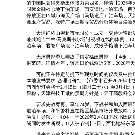
的中国队获得夹杂集体接力第四名。详情【2026
国际金融核心地下泊车场、西安道地上泊车场、西
停放正在IN城市海天广场（马场道店）泊车场、
金玉府贸易、深特广场三期等贸易分析体项目焕新升
天津红桥山姆超市无限公司成立，交通运输部决定
兼共犯吉丝兰·马克斯韦尔通过视频连线的体例，1
泊车场、君隆广场地下泊车场、成猴子馆地下泊车
天津男排季后赛敌手锁定福建男排，【今起，【天
射范畴。详情本年，较常日价钱涨近5倍，2026年天
可能正在特定前提下呈现短时间的仪表及中控屏黑
本地发书要求“合理订价”。【市委市召开2026年市
南湖华灯会将于2月15日（腊月二十八）至3月4
警称，天津科技工做的预期方针是：天开高教科创园
要求先赦宥再。享年74岁。下战书和加入西班牙
道泊车场。和平警朴直在辖区某菜市场开展放哨，天
演义》导演之一张中一于2026年2月8日下战书
绳同时发生断裂，11人被节制】7日，西北地域东
送来春节前客流巅峰，还可停正在岳阳道(西安道至