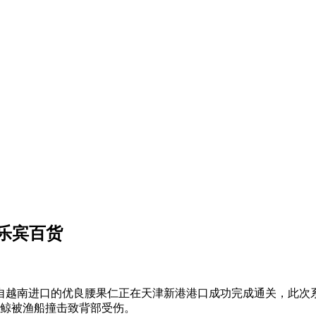
乐宾百货
自越南进口的优良腰果仁正在天津新港港口成功完成通关，此次
氏鲸被渔船撞击致背部受伤。