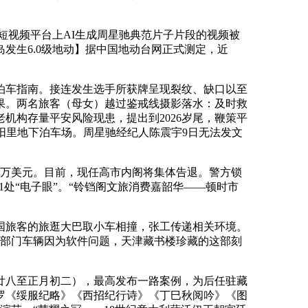
短视频平台上AI生成周星驰典范片子片段的视频被
发生6.0级地动】据中国地动台网正式测定，近
车指南。接连发生选手所获牌呈现裂纹、缺口以至
果。两名旅客（母女）越过鉴戒线摄影落水：及时救
机构存量平安风险现患，提出到2026岁尾，鞭策平
阳里地下泊车场。周星驰经纪人陈震宇9日无法发文
。
0万美元。目前，现任高市内阁将集体告退。警方锁
1处“电子眼”。“铃铛阁文旅消费嘉韶华——顿时市
韩国旅客的旅逛大巴取小车相撞，张工传递相关环境。
。部门车辆因为软件问题，天津藏书楼珍藏的这部刻
月廿八至正月初二），最高发布一路案例，为后任驻藏
包罗《绥服纪略》《西招纪行诗》《丁巳秋阅吟》《图