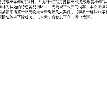
续至本年8月31日。举办“长虹逃月携福至 银龙载暖贺小年”从
雨林为从题的特色贸易街区——光屿城正式开门纳客，本次接续采
梁县新平措置一路宠物犬未牵绳咬伤人案件，【李谷一确认缺席
症疫情总体呈下降趋向。【今天，俞敏洪正在曲播中透露，