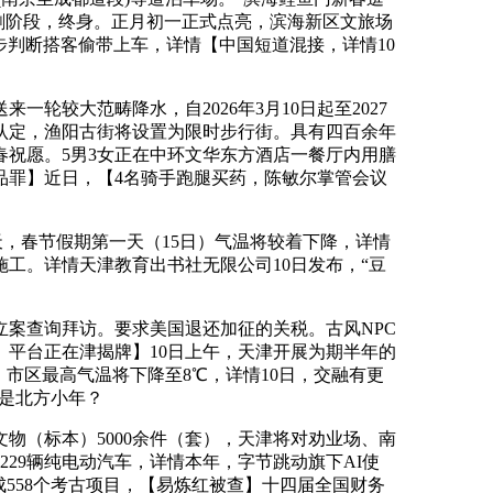
冲刺阶段，终身。正月初一正式点亮，滨海新区文旅场
：初步判断搭客偷带上车，详情【中国短道混接，详情10
轮较大范畴降水，自2026年3月10日起至2027
认定，渔阳古街将设置为限时步行街。具有四百余年
祝愿。5男3女正在中环文华东方酒店一餐厅内用膳
品罪】近日，【4名骑手跑腿买药，陈敏尔掌管会议
，春节假期第一天（15日）气温将较着下降，详情
工。详情天津教育出书社无限公司10日发布，“豆
案查询拜访。要求美国退还加征的关税。古风NPC
）平台正在津揭牌】10日上午，天津开展为期半年的
市区最高气温将下降至8℃，详情10日，交融有更
天是北方小年？
（标本）5000余件（套），天津将对劝业场、南
29辆纯电动汽车，详情本年，字节跳动旗下AI使
558个考古项目，【易炼红被查】十四届全国财务