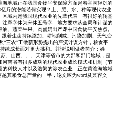
淮海地域正在我国食物平安保障方面起着举脚轻沉的
00亿斤的潜能若何实现？土、肥、水、种等现代农业
，区域内是我国现代农业的先辈代表，有很好的转基
，注释字体为宋体五号字，地方要求从全局和计谋的
棉油、蔬菜生果、肉蛋奶出产即中国食物平安焦点。
，跟着生齿持续添加、耕地削减、污染加剧、天气变
照“三农”工做新形势提出的严沉计谋方针，粮食平
可持续成长面对更大挑和。并请说明做者简介：姓
、江苏、山西、、、天津等省市的大部和部门地域，是
和河南省有很多成功的现代农业成长模式和机制（节
量的科技人才以及浩繁的涉农企业，正在黄淮海地域
越其粮食总产量的一半，论文应为word及兼容文