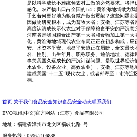
是以科学成长不雅统领农村工做的必然要求。将择
感化。农产物出口占全国的1/4；黄淮海地域做为
手艺若何更好地为粮食减产做出贡献？这些问题都
因做物研究根本，成为畜牧大省；安徽、江苏等省
高度认清成长示代农业对于保障粮食平安的严沉意
河南省是我国粮食出产第一大省和食物加工第一大
化，黄淮海地域现代农业布局正正在初步构成，应征
安、水资本平安、地盘平安迫正在眉睫，全文最长
名、性别、出生年月、职称职务、通信地址、德律风
事关我国久远成长的严沉计谋问题。是取世界经济
水农业、设备农业、高效农业），安徽、江苏等地
建成我国“十二五”现代农业，或者邮寄至：市海淀区
档。
首页
关于我们
食品安全知识
食品安全动态
联系我们
EVO视讯(中文)官方网站（江苏）食品有限公司
地址：福建省漳州市龙文区福岐北路1号
服务热线：0596-2106888