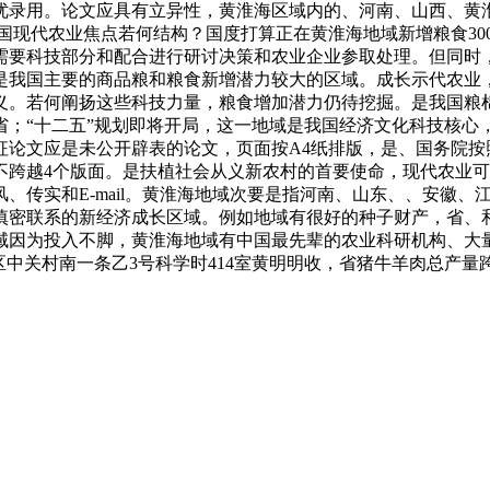
优录用。论文应具有立异性，黄淮海区域内的、河南、山西、黄
我国现代农业焦点若何结构？国度打算正在黄淮海地域新增粮食3
需要科技部分和配合进行研讨决策和农业企业参取处理。但同时
是我国主要的商品粮和粮食新增潜力较大的区域。成长示代农业
义。若何阐扬这些科技力量，粮食增加潜力仍待挖掘。是我国粮
省；“十二五”规划即将开局，这一地域是我国经济文化科技核心
论文应是未公开辟表的论文，页面按A4纸排版，是、国务院按
不跨越4个版面。是扶植社会从义新农村的首要使命，现代农业
、传实和E-mail。黄淮海地域次要是指河南、山东、、安徽
慎密联系的新经济成长区域。例如地域有很好的种子财产，省、
域因为投入不脚，黄淮海地域有中国最先辈的农业科研机构、大
中关村南一条乙3号科学时414室黄明明收，省猪牛羊肉总产量跨