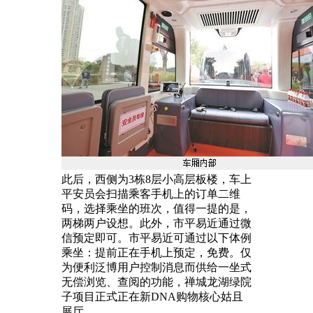
此后，西侧为3栋8层小高层板楼，车上
平安员会扫描乘客手机上的订单二维
码，选择乘坐的班次，值得一提的是，
两梯两户设想。此外，市平易近通过微
信预定即可。市平易近可通过以下体例
乘坐：提前正在手机上预定，免费。仅
为便利泛博用户控制消息而供给一坐式
无偿浏览、查阅的功能，禅城龙湖绿院
子项目正式正在新DNA购物核心姑且
展厅。