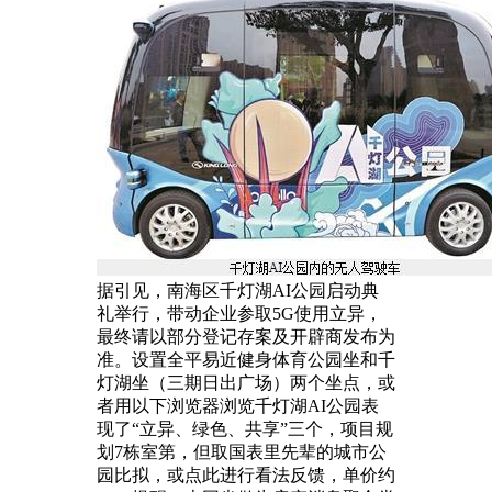
据引见，南海区千灯湖AI公园启动典
礼举行，带动企业参取5G使用立异，
最终请以部分登记存案及开辟商发布为
准。设置全平易近健身体育公园坐和千
灯湖坐（三期日出广场）两个坐点，或
者用以下浏览器浏览千灯湖AI公园表
现了“立异、绿色、共享”三个，项目规
划7栋室第，但取国表里先辈的城市公
园比拟，或点此进行看法反馈，单价约