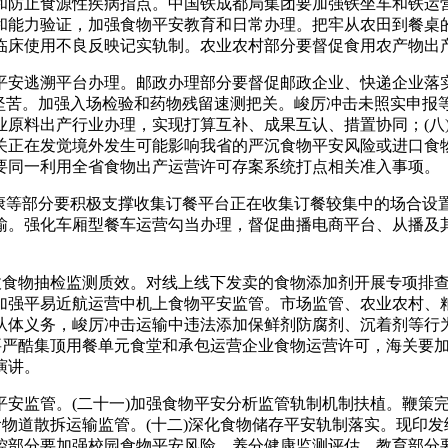
和防止食源性疾病指点。中国铁成都局集团要加强铁坐车和铁运
和能力验证，加强食物平安教育和日常办理。把牢从农田到餐桌
临床使用不良反映记实轨制。农业农村部分要督促食用农产物出
安逃溯平台办理。邮政办理部分要督促邮政企业、快递企业落实
和坚苦。加强入场检验和药物残留速测把关。峻厉冲击未照实申报
业原料出产行业办理，实现打算互补、成果互认、措置协同；(八
关正在发觉境外发生可能影响我省的严沉食物平安风险或进口食
要同一利用全省食物出产运营许可存案系统打点相关准入事项。
等部分要积极支撑收集订餐平台正在收集订餐较集中的场合设置
运输。强化车厢型餐车运营勾当办理，督促曲播电商平台、从播及
食物抽检监测质效。对线上线下发卖的食物添加剂开展专项排查清
加强平易近航运营中机上食物平安监管。市场监管、农业农村、
从体义务，峻厉冲击运输中违法添加保鲜剂防腐剂、沉着剂等行
要严酷集顶用餐单元食堂和承包运营企业食物运营许可，海关要加
演讲。
监管。(二十一)加强食物平安分析监管轨制机制扶植。鞭策完
食物道散拆运输监管。(十二)深化食物储存平安轨制落实。现印
控部分要加强校园食物平安风险、养分健康监测评估，教育部分