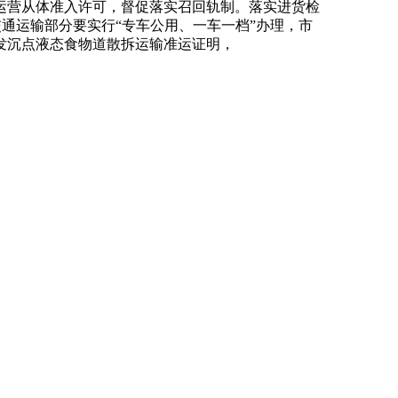
运营从体准入许可，督促落实召回轨制。落实进货检
通运输部分要实行“专车公用、一车一档”办理，市
发沉点液态食物道散拆运输准运证明，