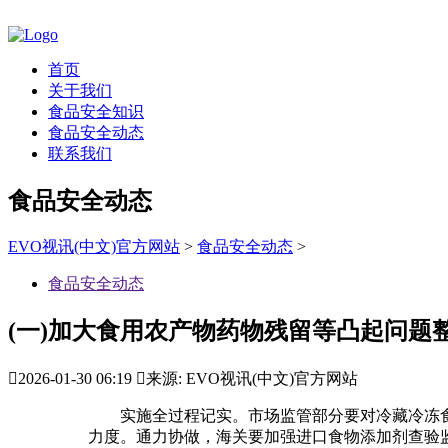
首页
关于我们
食品安全知识
食品安全动态
联系我们
食品安全动态
EVO视讯(中文)官方网站
>
食品安全动态
>
食品安全动态
(一)加大食用农产物药物残留等凸起问题

2026-01-30 06:19

来源: EVO视讯(中文)官方网站
实施全过程记实。市场监管部分要对冷藏冷冻食
力度。通力协做，海关要加强进口食物添加剂查验