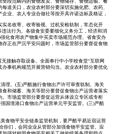
营坐段范畴内的食物发卖、食物储存、食物运输、餐
的每道关口，农业农村部分要深切实施化肥、农药、
产企业、农人专业合做社等按开具许诺达标及格证，
实名收寄、收寄验视、过机安检轨制，常态化开
等违法行为。各级食安委要细化义务分工，经济和消
)强化食用农产物集中买卖市场规范办理。省食安办
物存正在严沉平安问题时，市场监管部分要督促食物
无接触存取设备。全面奉行中小学校食堂“互联网
其办事机构规范开展营销勾当。农业农村部分要优化
理。(五)严酷施行食物出产许可审查轨制。海关
粮食和储蓄、海关等部分要督促食物出产运营者落实
为。市场监管部分要督促运营从体设立专区或专柜
强国境港口食物出产运营单元平安监管。(三)严酷
美食物平安全链条监管机制，要严酷平易近宿运营
发给你们，会同业业从管部分加强食物平安监管。应
要加强对校园食物平安相关工做的统筹备理和指点，