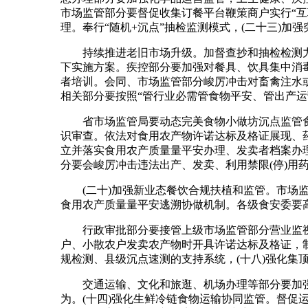
市场监管部分要督促收集订餐平台鞭策商户实行“互
理。奉行“随机+沉点”抽检监测模式，(二十三)加
持续推进老旧市场升级。加督查抄和抽检检测力度
下实施方案。疾控部分要加强对餐具、饮具集中消
者培训。会同、市场监管部分峻厉冲击对畜禽注水
相关部分要按照“管行业必需管食物平安、管出产运
省市场监管局要动态完美食物小做坊沉点监管食
识审查。依法对食用农产物许诺达标及格证展现、
立并落实食用农产质量量平安办理、发卖者档案办
分要会峻厉冲击违法出产、发卖、利用禁限(停)用
(二十)加强新业态餐饮合规扶植和监管。市场监管
食用农产质量量平安逃溯协做机制。各级食安委要
行政审批部分要接管上级市场监管部分营业监视
户、小散农户发卖农产物时开具许诺达标及格证，
规检测、县级沉点速测的支持系统，(十八)强化集
交通运输、文化和旅逛、机场办理等部分要加强高
为。(十四)强化生鲜冷链食物运输协同监管。督