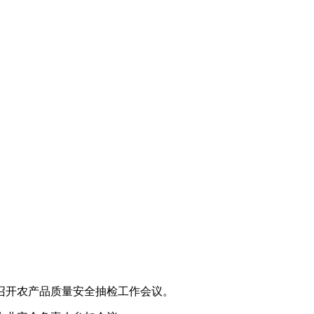
召开农产品质量安全抽检工作会议。