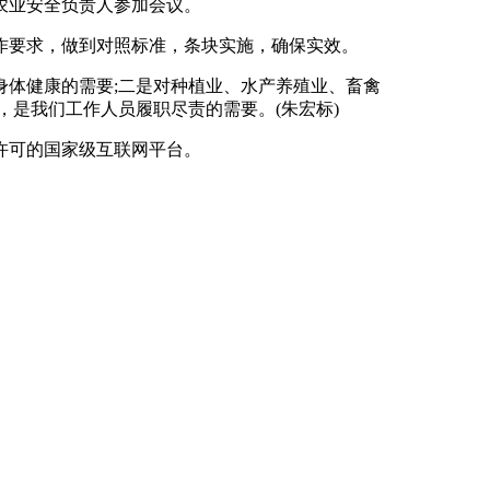
农业安全负责人参加会议。
要求，做到对照标准，条块实施，确保实效。
体健康的需要;二是对种植业、水产养殖业、畜禽
是我们工作人员履职尽责的需要。(朱宏标)
许可的国家级互联网平台。