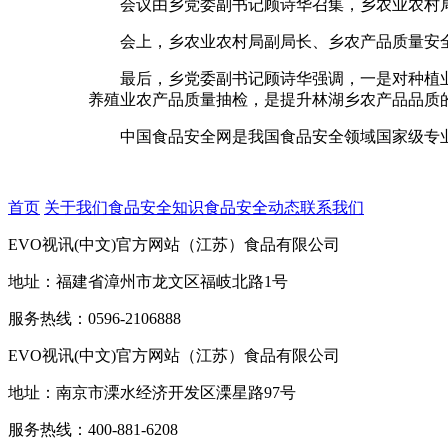
会议由乡党委副书记顾诗华召集，乡农业农村局
会上，乡农业农村局副局长、乡农产品质量安全
最后，乡党委副书记顾诗华强调，一是对种植业、
养殖业农产品质量抽检，是提升林湖乡农产品品质的
中国食品安全网是我国食品安全领域国家级专业
首页
关于我们
食品安全知识
食品安全动态
联系我们
EVO视讯(中文)官方网站（江苏）食品有限公司
地址：福建省漳州市龙文区福岐北路1号
服务热线：0596-2106888
EVO视讯(中文)官方网站（江苏）食品有限公司
地址：南京市溧水经济开发区溧星路97号
服务热线：400-881-6208