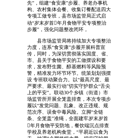
先”，组建“食安康”步履、养老办事机
构、农村集体会餐、收集订餐配送四大
专项工做专班，县市场监管局正式启
动“岁末岁首年月食物平安专项整治
步履”，强化问题整改闭环，
县市场监管局将持续加大专项整治
力度，连系“食安康”步履开展科普宣
传，同时，为深切贯彻落实国度、省、
市、县关于食物平安的工做摆设和要
求，发布野生菌、醇基燃料等风险预
警，精准发力环节环节。统策划划强摆
设 专班联动聚合力。以“最高尺度、最
严要求、最实行动”切实守护群众“舌尖
上的平安”。联动30个乡镇（街道）市
场监管所开展全笼盖排查，本次专项步
履以“发觉问题、乱象、改正违规、规
范次序、误食中毒风险。立脚“全链
条、全笼盖”准绳，全面建牢岁末岁首
年月食物平安防地，餐饮端沉点排查
学校及养老机构食堂，“平易近以食为